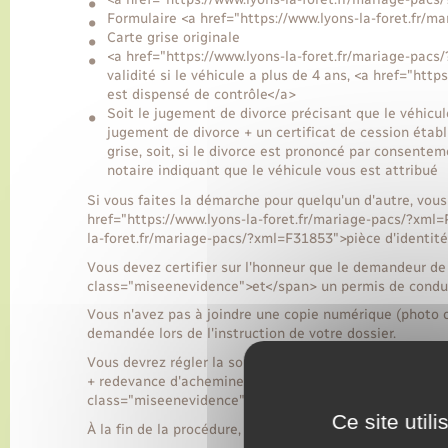
Formulaire <a href="https://www.lyons-la-foret.fr/
Carte grise originale
<a href="https://www.lyons-la-foret.fr/mariage-pac
validité si le véhicule a plus de 4 ans, <a href="htt
est dispensé de contrôle</a>
Soit le jugement de divorce précisant que le véhicul
jugement de divorce + un certificat de cession établi à
grise, soit, si le divorce est prononcé par consente
notaire indiquant que le véhicule vous est attribué
Si vous faites la démarche pour quelqu'un d'autre, vou
href="https://www.lyons-la-foret.fr/mariage-pacs/?xml
la-foret.fr/mariage-pacs/?xml=F31853">pièce d'identité
Vous devez certifier sur l'honneur que le demandeur de
class="miseenevidence">et</span> un permis de conduir
Vous n'avez pas à joindre une copie numérique (photo o
demandée lors de l'instruction de votre dossier.
Vous devrez régler la somme de <span class="valeur">1
+ redevance d'acheminement de <span class="valeur">
class="miseenevidence">obligatoirement</span> payer 
Ce site util
À la fin de la procédure, vous obtenez les 3 éléments su