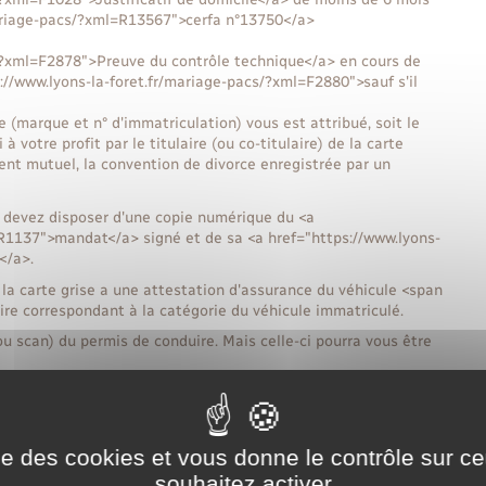
mariage-pacs/?xml=R13567">cerfa n°13750</a>
s/?xml=F2878">Preuve du contrôle technique</a> en cours de
ps://www.lyons-la-foret.fr/mariage-pacs/?xml=F2880">sauf s'il
e (marque et n° d'immatriculation) vous est attribué, soit le
 votre profit par le titulaire (ou co-titulaire) de la carte
ment mutuel, la convention de divorce enregistrée par un
s devez disposer d'une copie numérique du <a
=R1137">mandat</a> signé et de sa <a href="https://www.lyons-
</a>.
 la carte grise a une attestation d'assurance du véhicule <span
e correspondant à la catégorie du véhicule immatriculé.
u scan) du permis de conduire. Mais celle-ci pourra vous être
3,76 €</span> (taxe fixe de <span class="valeur">11 €</span>
2,76 €</span>). Vous devez <span
par carte bancaire.
ise des cookies et vous donne le contrôle sur 
ivants :
souhaitez activer