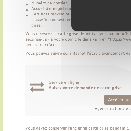
Numéro de dossier
Accusé d'enregistrement de votre demande
Certificat provisoire d'immatriculation (CPI), que v
class="miseenevidence">pendant 1 mois, uniquement
grise.
Vous recevrez la carte grise définitive sous <a href="h
sécurisé</a> à votre domicile dans <a href="https://ww
peut varier</a>.
Vous pouvez suivre sur internet l'état d'avancement de 
Service en ligne
Suivez votre demande de carte grise
Accéder au 
Agence nationale d
Vous devez conserver l'ancienne carte grise pendant 5 a