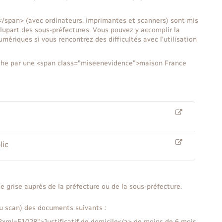
span> (avec ordinateurs, imprimantes et scanners) sont mis
plupart des sous-préfectures. Vous pouvez y accomplir la
ériques si vous rencontrez des difficultés avec l'utilisation
che par une <span class="miseenevidence">maison France
lic
e grise auprès de la préfecture ou de la sous-préfecture.
u scan) des documents suivants :
/?xml=F1028">Justificatif de domicile</a> de moins de 6 mois