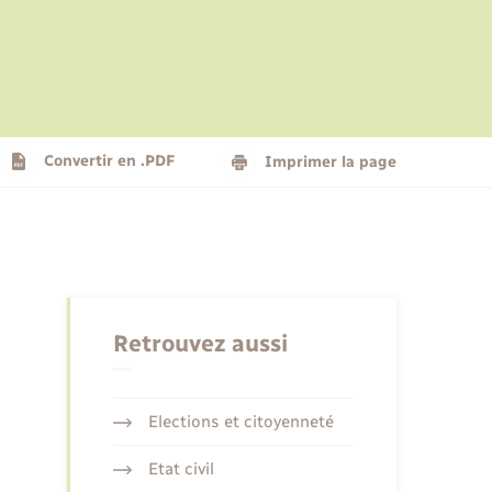
Le personnel municipal
Social
Logement - Urbanisme
Présentation de la commune
Convertir en .PDF
Imprimer la page
Nouvel habitant
Seniors
Retrouvez aussi
Elections et citoyenneté
Etat civil