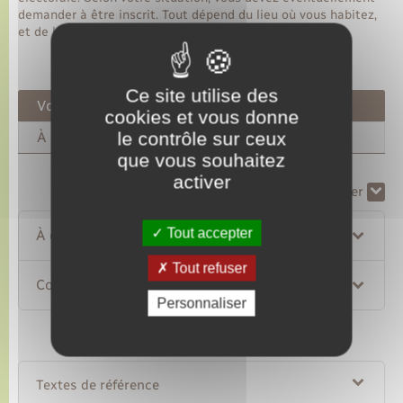
demander à être inscrit. Tout dépend du lieu où vous habitez,
et de la date à laquelle vous êtes devenu français.
Ce site utilise des
Vous vivez en France
cookies et vous donne
le contrôle sur ceux
À l'étranger
que vous souhaitez
activer
Tout replier
Tout déplier
Tout accepter
À quelle date êtes-vous devenu Français ?
Tout refuser
Comment obtenir la carte électorale ?
Personnaliser
Textes de référence