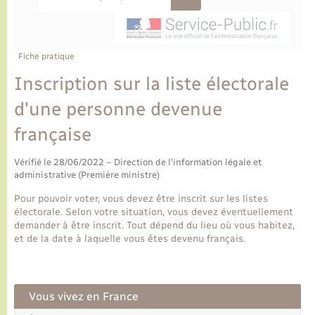
Ecole et cantine scolaire
Tourisme
CIDFF
Travaux - Autorisation d’occupation de l’espace
public
Ambulances
Permis de détention de chien
Transports scolaires
Bulletins d'informations communales
Etat-civil - Papiers - Citoyenneté
Recensement
Enfants – Jeunes
Aide à domicile
Fiche pratique
Le personnel municipal
Logement - Urbanisme
Social
Inscription sur la liste électorale
d'une personne devenue
Comment venir à Lyons-la-Forêt
Loisirs
française
Plan interactif
Marchés de Lyons-la-Forêt
Vérifié le 28/06/2022 – Direction de l'information légale et
administrative (Première ministre)
Présentation de la commune
Nouvel habitant
Pour pouvoir voter, vous devez être inscrit sur les listes
électorale. Selon votre situation, vous devez éventuellement
Histoire et patrimoine
demander à être inscrit. Tout dépend du lieu où vous habitez,
Numérique et services - accompagnement
et de la date à laquelle vous êtes devenu français.
L’intercommunalité
Organisation d’événement
Vous vivez en France
Seniors