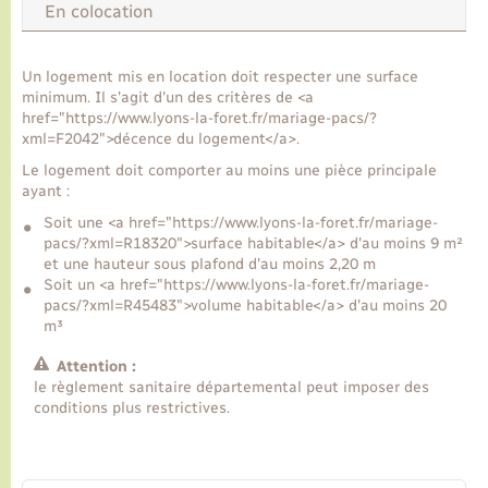
En colocation
Transports
Un logement mis en location doit respecter une surface
minimum. Il s'agit d'un des critères de <a
Voirie et espace public
href="https://www.lyons-la-foret.fr/mariage-pacs/?
xml=F2042">décence du logement</a>.
Le logement doit comporter au moins une pièce principale
ayant :
Soit une <a href="https://www.lyons-la-foret.fr/mariage-
pacs/?xml=R18320">surface habitable</a> d'au moins 9 m²
et une hauteur sous plafond d'au moins 2,20 m
Soit un <a href="https://www.lyons-la-foret.fr/mariage-
pacs/?xml=R45483">volume habitable</a> d'au moins 20
m³
Attention :
le règlement sanitaire départemental peut imposer des
conditions plus restrictives.