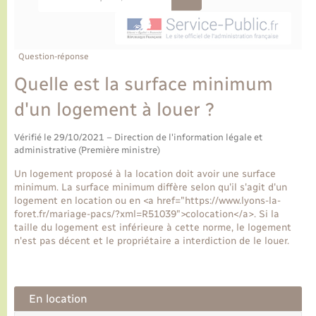
Ecole et cantine scolaire
Tourisme
CIDFF
Travaux - Autorisation d’occupation de l’espace
public
Ambulances
Permis de détention de chien
Transports scolaires
Bulletins d'informations communales
Etat-civil - Papiers - Citoyenneté
Recensement
Enfants – Jeunes
Aide à domicile
Question-réponse
Le personnel municipal
Logement - Urbanisme
Social
Quelle est la surface minimum
d'un logement à louer ?
Comment venir à Lyons-la-Forêt
Loisirs
Vérifié le 29/10/2021 – Direction de l'information légale et
Plan interactif
administrative (Première ministre)
Marchés de Lyons-la-Forêt
Un logement proposé à la location doit avoir une surface
Présentation de la commune
minimum. La surface minimum diffère selon qu'il s'agit d'un
Nouvel habitant
logement en location ou en <a href="https://www.lyons-la-
foret.fr/mariage-pacs/?xml=R51039">colocation</a>. Si la
Histoire et patrimoine
taille du logement est inférieure à cette norme, le logement
Numérique et services - accompagnement
n'est pas décent et le propriétaire a interdiction de le louer.
L’intercommunalité
Organisation d’événement
En location
Seniors