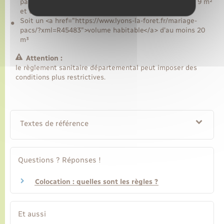
pacs/?xml=R18320">surface habitable</a> d'au moins 9 m²
et une hauteur sous plafond d'au moins 2,20 m
Soit un <a href="https://www.lyons-la-foret.fr/mariage-
pacs/?xml=R45483">volume habitable</a> d'au moins 20
m³
Attention :
le règlement sanitaire départemental peut imposer des
conditions plus restrictives.
Textes de référence
Questions ? Réponses !
Colocation : quelles sont les règles ?
Et aussi