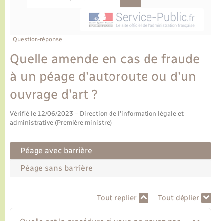
Ecole et cantine scolaire
Tourisme
CIDFF
Travaux - Autorisation d’occupation de l’espace
public
Ambulances
Permis de détention de chien
Transports scolaires
Bulletins d'informations communales
Etat-civil - Papiers - Citoyenneté
Recensement
Enfants – Jeunes
Aide à domicile
Question-réponse
Le personnel municipal
Logement - Urbanisme
Social
Quelle amende en cas de fraude
à un péage d'autoroute ou d'un
Comment venir à Lyons-la-Forêt
Loisirs
ouvrage d'art ?
Plan interactif
Marchés de Lyons-la-Forêt
Vérifié le 12/06/2023 – Direction de l'information légale et
administrative (Première ministre)
Présentation de la commune
Nouvel habitant
Péage avec barrière
Histoire et patrimoine
Numérique et services - accompagnement
Péage sans barrière
L’intercommunalité
Organisation d’événement
Tout replier
Tout déplier
Seniors