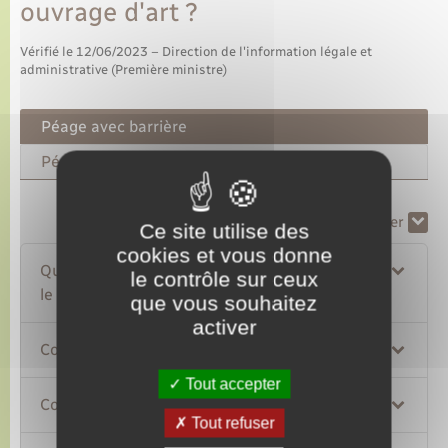
ouvrage d'art ?
Vérifié le 12/06/2023 – Direction de l'information légale et
administrative (Première ministre)
Péage avec barrière
Péage sans barrière
Tout replier
Tout déplier
Ce site utilise des
cookies et vous donne
Quelle est la procédure si vous ne payez pas
le contrôle sur ceux
le péage ?
que vous souhaitez
activer
Comment payer l'amende ?
Tout accepter
Comment contester l'amende ?
Tout refuser