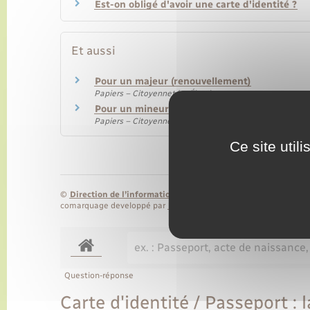
Est-on obligé d'avoir une carte d'identité ?
Et aussi
Pour un majeur (renouvellement)
Papiers – Citoyenneté – Élections
Pour un mineur (première demande)
Papiers – Citoyenneté – Élections
Ce site util
©
Direction de l’information légale et administrative
comarquage developpé par
baseo.io
Question-réponse
Carte d'identité / Passeport : 