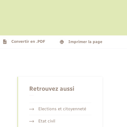
Le personnel municipal
Social
Logement - Urbanisme
Présentation de la commune
Convertir en .PDF
Imprimer la page
Nouvel habitant
Seniors
Retrouvez aussi
Elections et citoyenneté
Etat civil