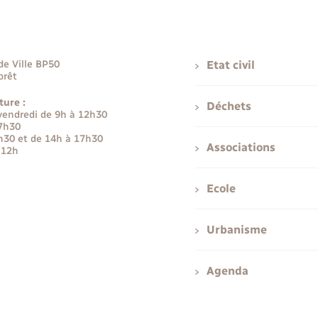
de Ville BP50
Etat civil
orêt
ture :
Déchets
 vendredi de 9h à 12h30
17h30
h30 et de 14h à 17h30
Associations
 12h
Ecole
Urbanisme
Agenda