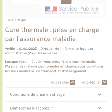
Ecole et cantine scolaire
Tourisme
CIDFF
Travaux - Autorisation d’occupation de l’espace
public
Ambulances
Permis de détention de chien
Transports scolaires
Bulletins d'informations communales
Etat-civil - Papiers - Citoyenneté
Recensement
Enfants – Jeunes
Aide à domicile
Fiche pratique
Le personnel municipal
Logement - Urbanisme
Social
Cure thermale : prise en charge
par l'assurance maladie
Comment venir à Lyons-la-Forêt
Loisirs
Vérifié le 01/01/2023 – Direction de l'information légale et
Plan interactif
administrative (Première ministre)
Marchés de Lyons-la-Forêt
Lorsque votre médecin vous prescrit une cure thermale,
Présentation de la commune
l'Assurance maladie peut prendre en charge, sous conditions,
Nouvel habitant
les frais médicaux, de transport et d'hébergement.
Histoire et patrimoine
Numérique et services - accompagnement
Tout replier
Tout déplier
L’intercommunalité
Conditions de prise en charge
Organisation d’événement
Démarches à accomplir
Seniors