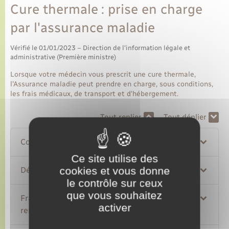
Cure thermale : prise en charge
par l'assurance maladie
Vérifié le 01/01/2023 – Direction de l'information légale et
administrative (Première ministre)
Lorsque votre médecin vous prescrit une cure thermale,
l'Assurance maladie peut prendre en charge, sous conditions,
les frais médicaux, de transport et d'hébergement.
Tout replier
Tout déplier
Conditions de prise en charge
Ce site utilise des
cookies et vous donne
Démarches à accomplir
le contrôle sur ceux
que vous souhaitez
Frais pris en charge et taux de
activer
remboursement