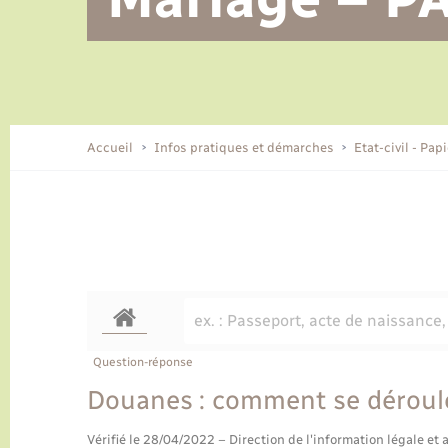
Alerte et informations aux
Location de 2 roues
Conseil municipal
Parrainage civil
Tourisme
Ecole et cantine scolaire
EHPAD local
populations
CIDFF
Travaux - Autorisation d’occupation
Eau - Assainissement
de l’espace public
Comment venir à Lyons-la-Forêt
Accueil
Infos pratiques et démarches
Etat-civil - Pap
Loisirs
Histoire et patrimoine
Numérique et services -
accompagnement
Transports
Question-réponse
Douanes : comment se déroule
Vérifié le 28/04/2022 – Direction de l'information légale et 