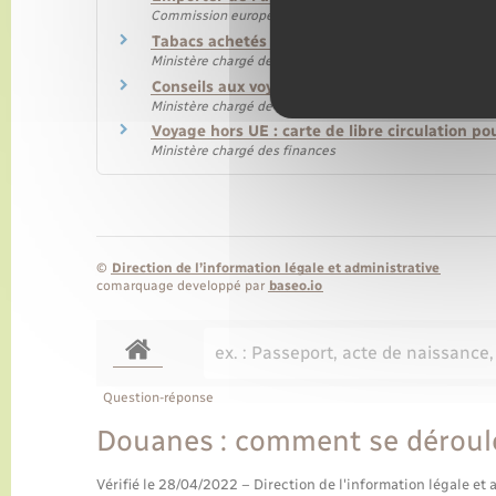
Commission européenne
Tabacs achetés dans l'Union européenne
Ministère chargé des finances
Conseils aux voyageurs
Ministère chargé de l'Europe et des affaires étrangères
Voyage hors UE : carte de libre circulation 
Ministère chargé des finances
©
Direction de l’information légale et administrative
comarquage developpé par
baseo.io
Question-réponse
Douanes : comment se déroule
Vérifié le 28/04/2022 – Direction de l'information légale et 