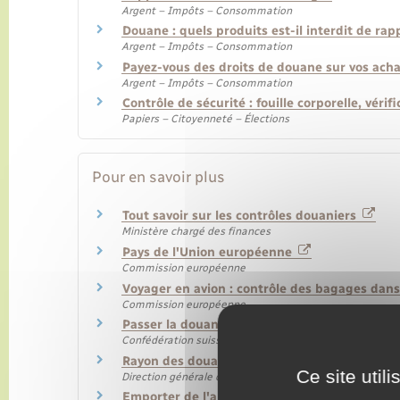
Argent – Impôts – Consommation
Douane : quels produits est-il interdit de rap
Argent – Impôts – Consommation
Payez-vous des droits de douane sur vos achat
Argent – Impôts – Consommation
Contrôle de sécurité : fouille corporelle, véri
Papiers – Citoyenneté – Élections
Pour en savoir plus
Tout savoir sur les contrôles douaniers
Ministère chargé des finances
Pays de l'Union européenne
Commission européenne
Voyager en avion : contrôle des bagages dan
Commission européenne
Passer la douane en Suisse
Confédération suisse
Rayon des douanes : définition
Ce site util
Direction générale des douanes et droits indirects
Emporter de l'alcool, du tabac ou de l'argen