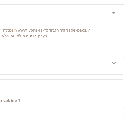
="https://www.lyons-la-foret.fr/mariage-pacs/?
/a> ou d'un autre pays.
en cabine ?