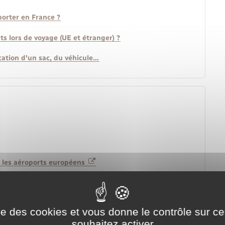
porter en France ?
s lors de voyage (UE et étranger) ?
fication d'un sac, du véhicule…
s les aéroports européens
ise des cookies et vous donne le contrôle sur 
souhaitez activer
t liquide dans l'Union européenne