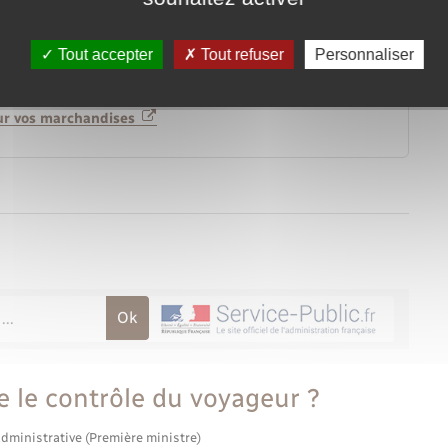
Tout accepter
Tout refuser
Personnaliser
pour vos marchandises
 le contrôle du voyageur ?
administrative (Première ministre)