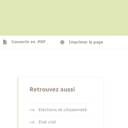
Le personnel municipal
Social
Logement - Urbanisme
Présentation de la commune
Convertir en .PDF
Imprimer la page
Nouvel habitant
Seniors
Retrouvez aussi
Elections et citoyenneté
Etat civil