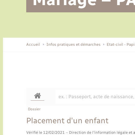
Alerte et informations aux
Location de 2 roues
Conseil municipal
Parrainage civil
Tourisme
Ecole et cantine scolaire
EHPAD local
populations
CIDFF
Travaux - Autorisation d’occupation
Eau - Assainissement
de l’espace public
Comment venir à Lyons-la-Forêt
Accueil
Infos pratiques et démarches
Etat-civil - Pap
Loisirs
Histoire et patrimoine
Numérique et services -
accompagnement
Transports
Dossier
Placement d'un enfant
Vérifié le 12/02/2021 – Direction de l'information légale et 