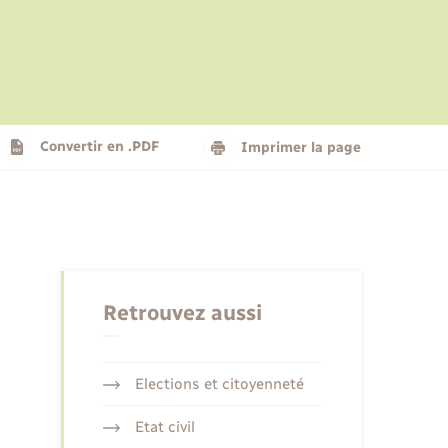
Le personnel municipal
Social
Logement - Urbanisme
Présentation de la commune
Convertir en .PDF
Imprimer la page
Nouvel habitant
Seniors
Retrouvez aussi
Elections et citoyenneté
Etat civil