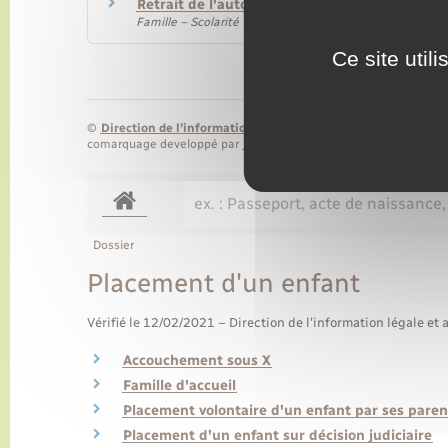
Retrait de l'autorité parentale
Famille – Scolarité
Ce site util
©
Direction de l’information légale et administrative
comarquage developpé par
baseo.io
Dossier
Placement d'un enfant
Vérifié le 12/02/2021 – Direction de l'information légale et 
Accouchement sous X
Famille d'accueil
Placement volontaire d'un enfant par ses paren
Placement d'un enfant sur décision judiciaire