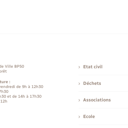
de Ville BP50
Etat civil
orêt
ture :
Déchets
 vendredi de 9h à 12h30
17h30
h30 et de 14h à 17h30
Associations
 12h
Ecole