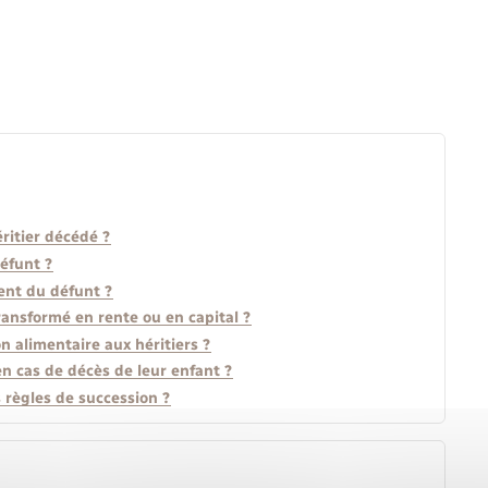
ritier décédé ?
défunt ?
ment du défunt ?
transformé en rente ou en capital ?
n alimentaire aux héritiers ?
en cas de décès de leur enfant ?
s règles de succession ?