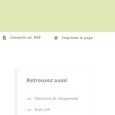
Le personnel municipal
Social
Logement - Urbanisme
Présentation de la commune
Convertir en .PDF
Imprimer la page
Nouvel habitant
Seniors
Retrouvez aussi
Elections et citoyenneté
Etat civil