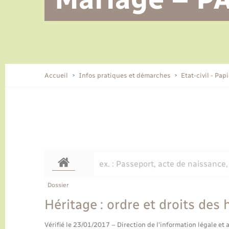
Alerte et informations aux
Location de 2 roues
Conseil municipal
Parrainage civil
Tourisme
Ecole et cantine scolaire
EHPAD local
populations
CIDFF
Travaux - Autorisation d’occupation
Eau - Assainissement
de l’espace public
Comment venir à Lyons-la-Forêt
Accueil
Infos pratiques et démarches
Etat-civil - Pap
Loisirs
Histoire et patrimoine
Numérique et services -
accompagnement
Transports
Dossier
Héritage : ordre et droits des h
Vérifié le 23/01/2017 – Direction de l'information légale et 