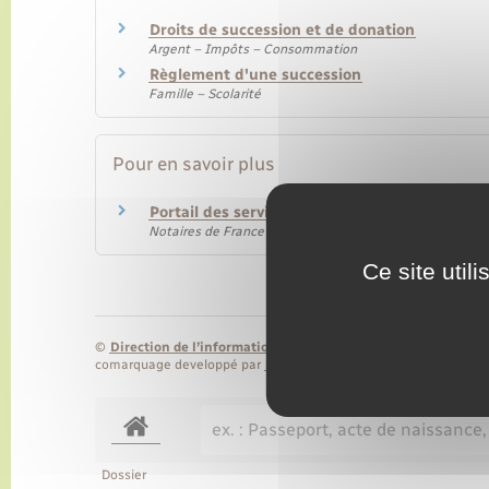
Droits de succession et de donation
Argent – Impôts – Consommation
Règlement d'une succession
Famille – Scolarité
Pour en savoir plus
Portail des services en ligne des notaires de
Notaires de France
Ce site util
©
Direction de l’information légale et administrative
comarquage developpé par
baseo.io
Dossier