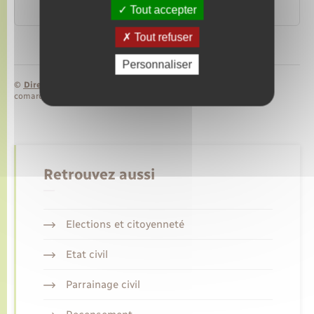
Tout accepter
Associations spécifiques et fondations
Tout refuser
Personnaliser
©
Direction de l’information légale et administrative
comarquage developpé par
baseo.io
Retrouvez aussi
Elections et citoyenneté
Etat civil
Parrainage civil