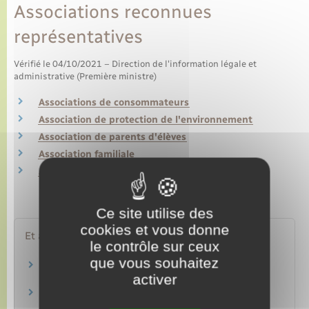
Associations reconnues
représentatives
Vérifié le 04/10/2021 – Direction de l'information légale et
administrative (Première ministre)
Associations de consommateurs
Association de protection de l'environnement
Association de parents d'élèves
Association familiale
Association de locataires
Ce site utilise des
cookies et vous donne
Et aussi
le contrôle sur ceux
que vous souhaitez
Associations sous régime légal spécial
activer
Associations spécifiques et fondations
Associations reconnues d'utilité publique et
fondations