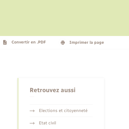
Le personnel municipal
Social
Logement - Urbanisme
Présentation de la commune
Convertir en .PDF
Imprimer la page
Nouvel habitant
Seniors
Retrouvez aussi
Elections et citoyenneté
Etat civil