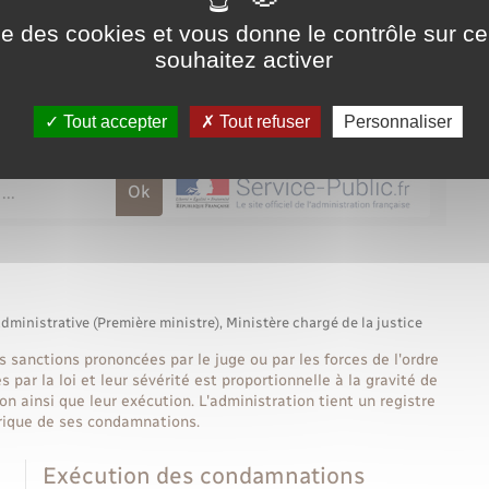
ise des cookies et vous donne le contrôle sur 
souhaitez activer
Tout accepter
Tout refuser
Personnaliser
administrative (Première ministre), Ministère chargé de la justice
 sanctions prononcées par le juge ou par les forces de l'ordre
s par la loi et leur sévérité est proportionnelle à la gravité de
ion ainsi que leur exécution. L'administration tient un registre
orique de ses condamnations.
Exécution des condamnations