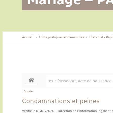
Alerte et informations aux
Location de 2 roues
Conseil municipal
Parrainage civil
Tourisme
Ecole et cantine scolaire
EHPAD local
populations
CIDFF
Travaux - Autorisation d’occupation
Eau - Assainissement
de l’espace public
Comment venir à Lyons-la-Forêt
Accueil
Infos pratiques et démarches
Etat-civil - Pap
Loisirs
Histoire et patrimoine
Numérique et services -
accompagnement
Transports
Dossier
Condamnations et peines
Vérifié le 01/01/2020 – Direction de l'information légale et 