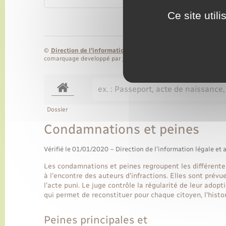
Ce site util
©
Direction de l’information légale et administrative
comarquage developpé par
baseo.io
Dossier
Condamnations et peines
Vérifié le 01/01/2020 – Direction de l'information légale et 
Les condamnations et peines regroupent les différentes
à l'encontre des auteurs d'infractions. Elles sont prévue
l'acte puni. Le juge contrôle la régularité de leur adopt
qui permet de reconstituer pour chaque citoyen, l'hist
Peines principales et