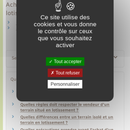
Achat d'un terrain situé dans un
lotissement
Ce site utilise des
Promesse de vente
cookies et vous donne
Acte de vente
le contrôle sur ceux
que vous souhaitez
activer
Services en ligne et formulaires
Tout accepter
Tout refuser
Questions ? Réponses !
Personnaliser
Quelles précautions prendre avant l'achat d'un
terrain situé dans un lotissement ?
Quelles règles doit respecter le vendeur d'un
terrain situé en lotissement ?
Quelles différences entre un terrain isolé et un
terrain en lotissement ?
Quelles précautions prendre avant l'achat d'un