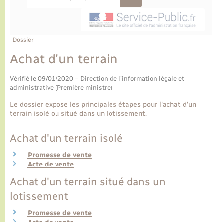
Ecole et cantine scolaire
Tourisme
CIDFF
Travaux - Autorisation d’occupation de l’espace
public
Ambulances
Permis de détention de chien
Transports scolaires
Bulletins d'informations communales
Etat-civil - Papiers - Citoyenneté
Recensement
Enfants – Jeunes
Aide à domicile
Dossier
Le personnel municipal
Logement - Urbanisme
Social
Achat d'un terrain
Comment venir à Lyons-la-Forêt
Vérifié le 09/01/2020 – Direction de l'information légale et
Loisirs
administrative (Première ministre)
Plan interactif
Le dossier expose les principales étapes pour l'achat d'un
Marchés de Lyons-la-Forêt
terrain isolé ou situé dans un lotissement.
Présentation de la commune
Nouvel habitant
Achat d'un terrain isolé
Promesse de vente
Histoire et patrimoine
Numérique et services - accompagnement
Acte de vente
Achat d'un terrain situé dans un
L’intercommunalité
Organisation d’événement
lotissement
Promesse de vente
Seniors