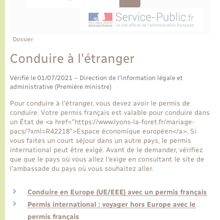
Ecole et cantine scolaire
Tourisme
CIDFF
Travaux - Autorisation d’occupation de l’espace
public
Ambulances
Permis de détention de chien
Transports scolaires
Bulletins d'informations communales
Etat-civil - Papiers - Citoyenneté
Recensement
Enfants – Jeunes
Aide à domicile
Dossier
Le personnel municipal
Logement - Urbanisme
Social
Conduire à l'étranger
Comment venir à Lyons-la-Forêt
Vérifié le 01/07/2021 – Direction de l'information légale et
Loisirs
administrative (Première ministre)
Plan interactif
Pour conduire à l'étranger, vous devez avoir le permis de
Marchés de Lyons-la-Forêt
conduire. Votre permis français est valable pour conduire dans
un État de <a href="https://www.lyons-la-foret.fr/mariage-
Présentation de la commune
pacs/?xml=R42218">Espace économique européen</a>. Si
Nouvel habitant
vous faites un court séjour dans un autre pays, le permis
international peut être exigé. Avant de le demander, vérifiez
Histoire et patrimoine
que que le pays où vous allez l'exige en consultant le site de
Numérique et services - accompagnement
l'ambassade du pays où vous souhaitez aller.
L’intercommunalité
Organisation d’événement
Conduire en Europe (UE/EEE) avec un permis français
Permis international : voyager hors Europe avec le
Seniors
permis français