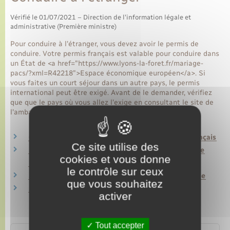
Vérifié le 01/07/2021 – Direction de l'information légale et
administrative (Première ministre)
Pour conduire à l'étranger, vous devez avoir le permis de
conduire. Votre permis français est valable pour conduire dans
un État de <a href="https://www.lyons-la-foret.fr/mariage-
pacs/?xml=R42218">Espace économique européen</a>. Si
vous faites un court séjour dans un autre pays, le permis
international peut être exigé. Avant de le demander, vérifiez
que que le pays où vous allez l'exige en consultant le site de
l'ambassade du pays où vous souhaitez aller.
Conduire en Europe (UE/EEE) avec un permis français
Ce site utilise des
Permis international : voyager hors Europe avec le
cookies et vous donne
permis français
le contrôle sur ceux
Sécurité routière : règles pour conduire en Europe
que vous souhaitez
Infraction routière en Europe
activer
Tout accepter