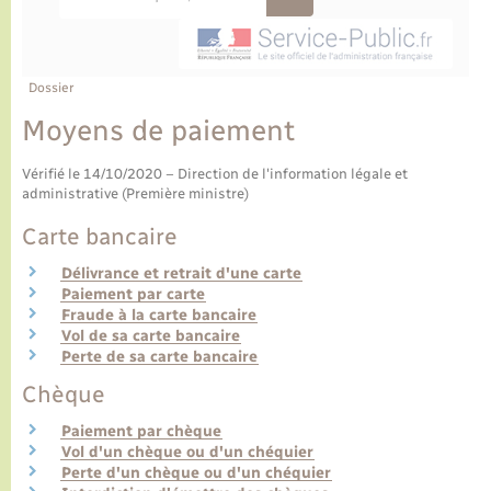
Ecole et cantine scolaire
Tourisme
CIDFF
Travaux - Autorisation d’occupation de l’espace
public
Ambulances
Permis de détention de chien
Transports scolaires
Bulletins d'informations communales
Etat-civil - Papiers - Citoyenneté
Recensement
Enfants – Jeunes
Aide à domicile
Dossier
Le personnel municipal
Logement - Urbanisme
Social
Moyens de paiement
Comment venir à Lyons-la-Forêt
Vérifié le 14/10/2020 – Direction de l'information légale et
Loisirs
administrative (Première ministre)
Plan interactif
Carte bancaire
Marchés de Lyons-la-Forêt
Délivrance et retrait d'une carte
Présentation de la commune
Paiement par carte
Nouvel habitant
Fraude à la carte bancaire
Vol de sa carte bancaire
Histoire et patrimoine
Perte de sa carte bancaire
Numérique et services - accompagnement
Chèque
L’intercommunalité
Organisation d’événement
Paiement par chèque
Vol d'un chèque ou d'un chéquier
Perte d'un chèque ou d'un chéquier
Seniors