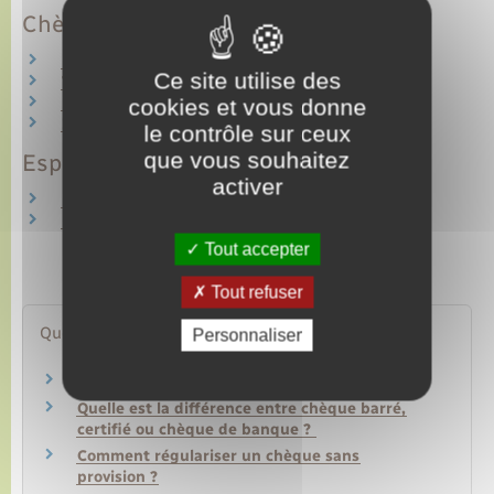
Chèque
Paiement par chèque
Ce site utilise des
Vol d'un chèque ou d'un chéquier
cookies et vous donne
Perte d'un chèque ou d'un chéquier
Interdiction d'émettre des chèques
le contrôle sur ceux
que vous souhaitez
Espèces
activer
Retrait d'espèces
Paiement en espèces
Tout accepter
Tout refuser
Questions ? Réponses !
Personnaliser
Qu'est-ce que le paiement sans contact ?
Quelle est la différence entre chèque barré,
certifié ou chèque de banque ?
Comment régulariser un chèque sans
provision ?