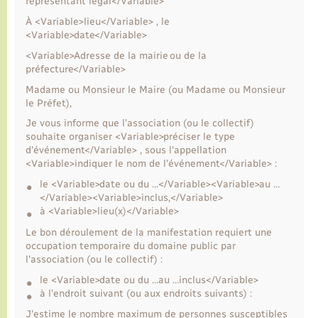
représentant légal</Variable>
À <Variable>lieu</Variable> , le
Transports
<Variable>date</Variable>
<Variable>Adresse de la mairie ou de la
préfecture</Variable>
Voirie et espace public
Madame ou Monsieur le Maire (ou Madame ou Monsieur
le Préfet),
Je vous informe que l’association (ou le collectif)
souhaite organiser <Variable>préciser le type
d'événement</Variable> , sous l'appellation
<Variable>indiquer le nom de l'événement</Variable> :
le <Variable>date ou du …</Variable><Variable>au …
</Variable><Variable>inclus,</Variable>
à <Variable>lieu(x)</Variable>
Le bon déroulement de la manifestation requiert une
occupation temporaire du domaine public par
l'association (ou le collectif) :
le <Variable>date ou du …au …inclus</Variable>
à l'endroit suivant (ou aux endroits suivants) :
J'estime le nombre maximum de personnes susceptibles