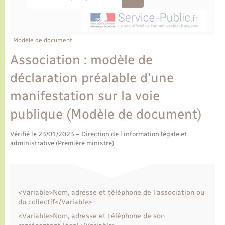
Ecole et cantine scolaire
Tourisme
CIDFF
Travaux - Autorisation d’occupation de l’espace
public
Ambulances
Permis de détention de chien
Transports scolaires
Bulletins d'informations communales
Etat-civil - Papiers - Citoyenneté
Recensement
Enfants – Jeunes
Aide à domicile
Modèle de document
Le personnel municipal
Logement - Urbanisme
Social
Association : modèle de
déclaration préalable d'une
Comment venir à Lyons-la-Forêt
Loisirs
manifestation sur la voie
Plan interactif
publique (Modèle de document)
Marchés de Lyons-la-Forêt
Présentation de la commune
Vérifié le 23/01/2023 – Direction de l'information légale et
Nouvel habitant
administrative (Première ministre)
Histoire et patrimoine
Numérique et services - accompagnement
L’intercommunalité
Organisation d’événement
<Variable>Nom, adresse et téléphone de l'association ou
du collectif</Variable>
<Variable>Nom, adresse et téléphone de son
Seniors