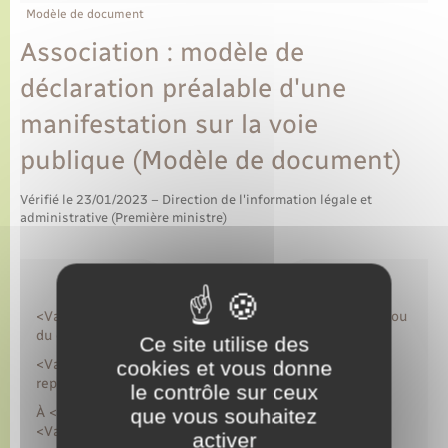
Modèle de document
Association : modèle de
déclaration préalable d'une
manifestation sur la voie
publique (Modèle de document)
Vérifié le 23/01/2023 – Direction de l'information légale et
administrative (Première ministre)
<Variable>Nom, adresse et téléphone de l'association ou
du collectif</Variable>
Ce site utilise des
<Variable>Nom, adresse et téléphone de son
cookies et vous donne
représentant légal</Variable>
le contrôle sur ceux
À <Variable>lieu</Variable> , le
que vous souhaitez
<Variable>date</Variable>
activer