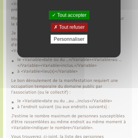
<Variable>Adresse de la mairie ou de la
préfecture</Variable>
Tout accepter
Madame ou Monsieur le Maire (ou Madame ou Monsieur
le Préfet),
Tout refuser
Je vous informe que l’association (ou le collectif)
souhaite organiser <Variable>préciser le type
Personnaliser
d'événement</Variable> , sous l'appellation
<Variable>indiquer le nom de l'événement</Variable> :
le <Variable>date ou du …</Variable><Variable>au …
</Variable><Variable>inclus,</Variable>
à <Variable>lieu(x)</Variable>
Le bon déroulement de la manifestation requiert une
occupation temporaire du domaine public par
l'association (ou le collectif) :
le <Variable>date ou du …au …inclus</Variable>
à l'endroit suivant (ou aux endroits suivants) :
J'estime le nombre maximum de personnes susceptibles
d'être rassemblées au même endroit au même moment à
<Variable>indiquer le nombre</Variable>.
Vous trouverez, ci-joint, la liste des personnes