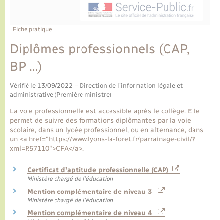
Ecole et cantine scolaire
Tourisme
CIDFF
Travaux - Autorisation d’occupation de l’espace
public
Ambulances
Permis de détention de chien
Transports scolaires
Bulletins d'informations communales
Etat-civil - Papiers - Citoyenneté
Recensement
Enfants – Jeunes
Fiche pratique
Aide à domicile
Diplômes professionnels (CAP,
Le personnel municipal
Logement - Urbanisme
Social
BP …)
Comment venir à Lyons-la-Forêt
Loisirs
Vérifié le 13/09/2022 – Direction de l'information légale et
administrative (Première ministre)
Plan interactif
Marchés de Lyons-la-Forêt
La voie professionnelle est accessible après le collège. Elle
permet de suivre des formations diplômantes par la voie
Présentation de la commune
scolaire, dans un lycée professionnel, ou en alternance, dans
Nouvel habitant
un <a href="https://www.lyons-la-foret.fr/parrainage-civil/?
xml=R57110">CFA</a>.
Histoire et patrimoine
Numérique et services - accompagnement
Certificat d'aptitude professionnelle (CAP)
Ministère chargé de l'éducation
L’intercommunalité
Organisation d’événement
Mention complémentaire de niveau 3
Ministère chargé de l'éducation
Mention complémentaire de niveau 4
Seniors