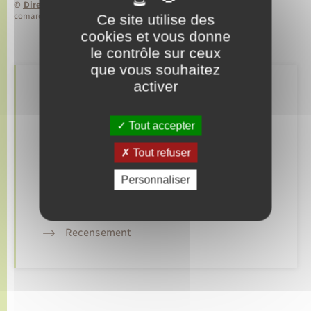
©
Direction de l’information légale et administrative
Ce site utilise des
comarquage developpé par
baseo.io
cookies et vous donne
le contrôle sur ceux
que vous souhaitez
activer
Retrouvez aussi
Tout accepter
Elections et citoyenneté
Tout refuser
Etat civil
Personnaliser
Mariage – PACS
Recensement