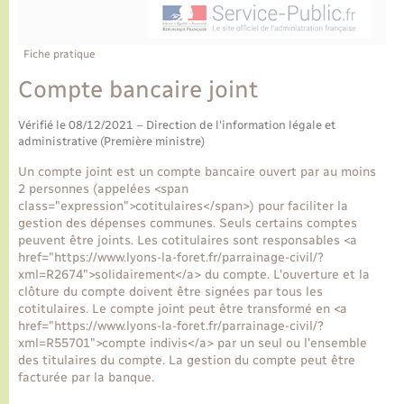
Ecole et cantine scolaire
Tourisme
CIDFF
Travaux - Autorisation d’occupation de l’espace
public
Ambulances
Permis de détention de chien
Transports scolaires
Bulletins d'informations communales
Etat-civil - Papiers - Citoyenneté
Recensement
Enfants – Jeunes
Fiche pratique
Aide à domicile
Compte bancaire joint
Le personnel municipal
Logement - Urbanisme
Social
Vérifié le 08/12/2021 – Direction de l'information légale et
Comment venir à Lyons-la-Forêt
administrative (Première ministre)
Loisirs
Un compte joint est un compte bancaire ouvert par au moins
Plan interactif
2 personnes (appelées <span
Marchés de Lyons-la-Forêt
class="expression">cotitulaires</span>) pour faciliter la
gestion des dépenses communes. Seuls certains comptes
Présentation de la commune
peuvent être joints. Les cotitulaires sont responsables <a
Nouvel habitant
href="https://www.lyons-la-foret.fr/parrainage-civil/?
xml=R2674">solidairement</a> du compte. L'ouverture et la
Histoire et patrimoine
clôture du compte doivent être signées par tous les
Numérique et services - accompagnement
cotitulaires. Le compte joint peut être transformé en <a
href="https://www.lyons-la-foret.fr/parrainage-civil/?
L’intercommunalité
xml=R55701">compte indivis</a> par un seul ou l'ensemble
Organisation d’événement
des titulaires du compte. La gestion du compte peut être
facturée par la banque.
Seniors