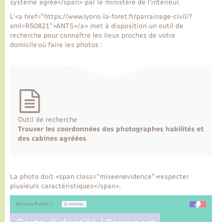
système agréé</span> par le ministère de l'intérieur.
L'<a href="https://www.lyons-la-foret.fr/parrainage-civil/?
Transports
xml=R50821">ANTS</a> met à disposition un outil de
recherche pour connaître les lieux proches de votre
domicile où faire les photos :
Voirie et espace public
Outil de recherche
Trouver les coordonnées des photographes habilités et
des cabines agréées
La photo doit <span class="miseenevidence">respecter
plusieurs caractéristiques</span>.