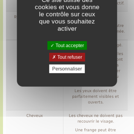
visage dirigé face à l'objectif.
cookies et vous donne
le contrôle sur ceux
Regard et expression
Il faut fixer l'objectif.
que vous souhaitez
L'expression doit être neutre
activer
et la bouche doit être fermée.
Visage et yeux
Le visage doit être dégagé.
Tout accepter
Le port de boucles d'oreilles
Tout refuser
ou le port d'un piercing sont
autorisés dès lors qu'ils
Personnaliser
permettent de distinguer
clairement les traits du
visage.
Les yeux doivent être
parfaitement visibles et
ouverts.
Cheveux
Les cheveux ne doivent pas
recouvrir le visage.
Une frange peut être