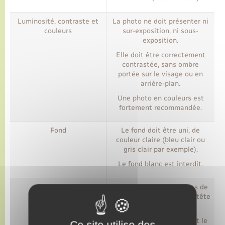
Luminosité, contraste et
La photo ne doit présenter ni
couleurs
sur-exposition, ni sous-
exposition.
Elle doit être correctement
contrastée, sans ombre
portée sur le visage ou en
arrière-plan.
Une photo en couleurs est
fortement recommandée.
Fond
Le fond doit être uni, de
couleur claire (bleu clair ou
gris clair par exemple).
Le fond blanc est interdit.
Tête
La tête doit être nue (pas de
chapeau, foulard ou serre-tête
par exemple).
La tête doit être droite et le
Ce site utilise des