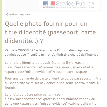
Ecole et cantine scolaire
Tourisme
CIDFF
Travaux - Autorisation d’occupation de l’espace
public
Ambulances
Permis de détention de chien
Transports scolaires
Bulletins d'informations communales
Etat-civil - Papiers - Citoyenneté
Recensement
Enfants – Jeunes
Question-réponse
Aide à domicile
Quelle photo fournir pour un
Le personnel municipal
Logement - Urbanisme
Social
titre d'identité (passeport, carte
Comment venir à Lyons-la-Forêt
Loisirs
d'identité…) ?
Plan interactif
Vérifié le 20/03/2023 – Direction de l'information légale et
Marchés de Lyons-la-Forêt
administrative (Première ministre), Ministère chargé de l'intérieur
Présentation de la commune
La photo d'identité doit avoir été prise il y a <span
Nouvel habitant
class="miseenevidence">moins de 6 mois</span> et être
<span class="miseenevidence">ressemblante</span>.
Histoire et patrimoine
Numérique et services - accompagnement
Pour une demande de carte d'identité ou de passeport, il n'y a
qu'<span class="miseenevidence">une seule photo</span> à
fournir.
L’intercommunalité
Organisation d’événement
La photo doit être prise par un <span
class="miseenevidence">professionnel habilité</span> ou
dans une <span class="miseenevidence">cabine utilisant un
Seniors