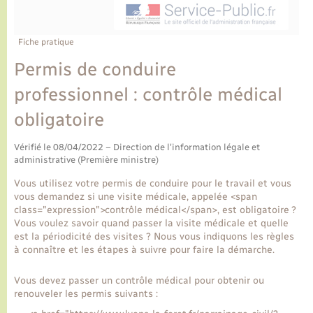
Ecole et cantine scolaire
Tourisme
CIDFF
Travaux - Autorisation d’occupation de l’espace
public
Ambulances
Permis de détention de chien
Transports scolaires
Bulletins d'informations communales
Etat-civil - Papiers - Citoyenneté
Recensement
Enfants – Jeunes
Fiche pratique
Aide à domicile
Permis de conduire
Le personnel municipal
Logement - Urbanisme
Social
professionnel : contrôle médical
Comment venir à Lyons-la-Forêt
Loisirs
obligatoire
Plan interactif
Vérifié le 08/04/2022 – Direction de l'information légale et
Marchés de Lyons-la-Forêt
administrative (Première ministre)
Présentation de la commune
Vous utilisez votre permis de conduire pour le travail et vous
Nouvel habitant
vous demandez si une visite médicale, appelée <span
class="expression">contrôle médical</span>, est obligatoire ?
Histoire et patrimoine
Vous voulez savoir quand passer la visite médicale et quelle
Numérique et services - accompagnement
est la périodicité des visites ? Nous vous indiquons les règles
à connaître et les étapes à suivre pour faire la démarche.
L’intercommunalité
Organisation d’événement
Vous devez passer un contrôle médical pour obtenir ou
renouveler les permis suivants :
Seniors