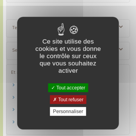
Textes de référence
Ce site utilise des
cookies et vous donne
Services en ligne et formulaires
le contrôle sur ceux
que vous souhaitez
activer
Et aussi
Permis de conduire
Tout accepter
Transports – Mobilité
Transports
Tout refuser
Secteurs d'activité
Taxis
Personnaliser
Argent – Impôts – Consommation
Ambulance et véhicule sanitaire léger (VSL)
Secteurs d'activité