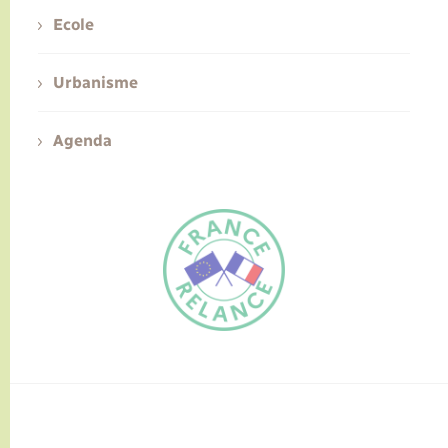
Ecole
Urbanisme
Agenda
FR
EN
Traduction du
DE
site automatisée