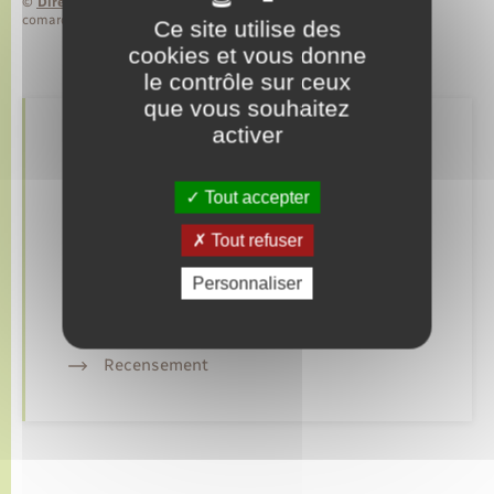
©
Direction de l’information légale et administrative
comarquage developpé par
baseo.io
Ce site utilise des
cookies et vous donne
le contrôle sur ceux
que vous souhaitez
activer
Retrouvez aussi
Tout accepter
Elections et citoyenneté
Tout refuser
Etat civil
Personnaliser
Mariage – PACS
Recensement