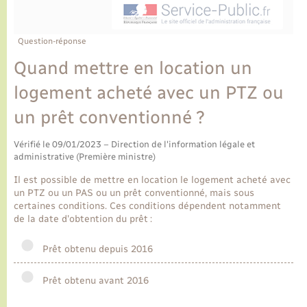
Ecole et cantine scolaire
Tourisme
CIDFF
Travaux - Autorisation d’occupation de l’espace
public
Ambulances
Permis de détention de chien
Transports scolaires
Bulletins d'informations communales
Etat-civil - Papiers - Citoyenneté
Recensement
Enfants – Jeunes
Question-réponse
Aide à domicile
Quand mettre en location un
Le personnel municipal
Logement - Urbanisme
Social
logement acheté avec un PTZ ou
Comment venir à Lyons-la-Forêt
Loisirs
un prêt conventionné ?
Plan interactif
Vérifié le 09/01/2023 – Direction de l'information légale et
Marchés de Lyons-la-Forêt
administrative (Première ministre)
Présentation de la commune
Il est possible de mettre en location le logement acheté avec
Nouvel habitant
un PTZ ou un PAS ou un prêt conventionné, mais sous
certaines conditions. Ces conditions dépendent notamment
Histoire et patrimoine
de la date d'obtention du prêt :
Numérique et services - accompagnement
Prêt obtenu depuis 2016
L’intercommunalité
Organisation d’événement
Prêt obtenu avant 2016
Seniors