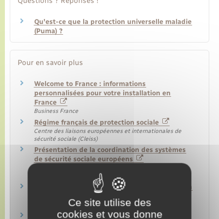
Questions ? Réponses !
Qu'est-ce que la protection universelle maladie
(Puma) ?
Pour en savoir plus
Welcome to France : informations
personnalisées pour votre installation en
France
Business France
Régime français de protection sociale
Centre des liaisons européennes et internationales de
sécurité sociale (Cleiss)
Présentation de la coordination des systèmes
de sécurité sociale européens
Centre des liaisons européennes et internationales de
sécurité sociale (Cleiss)
Coordination de la sécurité sociale dans l'Union
européenne
Ce site utilise des
Commission européenne
cookies et vous donne
Résider en France de façon stable et régulière