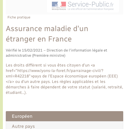
Ecole et cantine scolaire
Tourisme
CIDFF
Travaux - Autorisation d’occupation de l’espace
public
Ambulances
Permis de détention de chien
Transports scolaires
Bulletins d'informations communales
Etat-civil - Papiers - Citoyenneté
Recensement
Enfants – Jeunes
Fiche pratique
Aide à domicile
Assurance maladie d'un
Le personnel municipal
Logement - Urbanisme
Social
étranger en France
Comment venir à Lyons-la-Forêt
Loisirs
Vérifié le 15/02/2021 – Direction de l'information légale et
administrative (Première ministre)
Plan interactif
Marchés de Lyons-la-Forêt
Les droits diffèrent si vous êtes citoyen d'un <a
href="https://www.lyons-la-foret.fr/parrainage-civil/?
Présentation de la commune
xml=R42218">pays de l'Espace économique européen (EEE)
Nouvel habitant
</a> ou d'un autre pays. Les règles applicables et les
démarches à faire dépendent de votre statut (salarié, retraité,
Histoire et patrimoine
étudiant…).
Numérique et services - accompagnement
L’intercommunalité
Organisation d’événement
Européen
Autre pays
Seniors