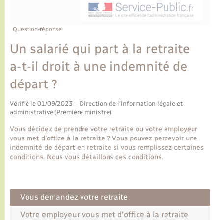
Ecole et cantine scolaire
Tourisme
CIDFF
Travaux - Autorisation d’occupation de l’espace
public
Ambulances
Permis de détention de chien
Transports scolaires
Bulletins d'informations communales
Etat-civil - Papiers - Citoyenneté
Recensement
Enfants – Jeunes
Question-réponse
Aide à domicile
Un salarié qui part à la retraite
Le personnel municipal
Logement - Urbanisme
Social
a-t-il droit à une indemnité de
Comment venir à Lyons-la-Forêt
Loisirs
départ ?
Plan interactif
Vérifié le 01/09/2023 – Direction de l'information légale et
Marchés de Lyons-la-Forêt
administrative (Première ministre)
Présentation de la commune
Vous décidez de prendre votre retraite ou votre employeur
Nouvel habitant
vous met d'office à la retraite ? Vous pouvez percevoir une
indemnité de départ en retraite si vous remplissez certaines
Histoire et patrimoine
conditions. Nous vous détaillons ces conditions.
Numérique et services - accompagnement
L’intercommunalité
Organisation d’événement
Vous demandez votre retraite
Votre employeur vous met d'office à la retraite
Seniors