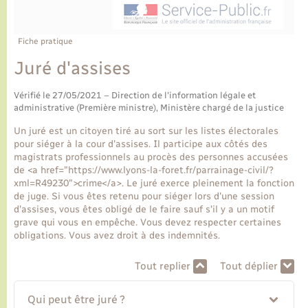
Ecole et cantine scolaire
Tourisme
CIDFF
Travaux - Autorisation d’occupation de l’espace
public
Ambulances
Permis de détention de chien
Transports scolaires
Bulletins d'informations communales
Etat-civil - Papiers - Citoyenneté
Recensement
Enfants – Jeunes
Fiche pratique
Aide à domicile
Juré d'assises
Le personnel municipal
Logement - Urbanisme
Social
Vérifié le 27/05/2021 – Direction de l'information légale et
Comment venir à Lyons-la-Forêt
administrative (Première ministre), Ministère chargé de la justice
Loisirs
Un juré est un citoyen tiré au sort sur les listes électorales
Plan interactif
pour siéger à la cour d'assises. Il participe aux côtés des
Marchés de Lyons-la-Forêt
magistrats professionnels au procès des personnes accusées
de <a href="https://www.lyons-la-foret.fr/parrainage-civil/?
Présentation de la commune
xml=R49230">crime</a>. Le juré exerce pleinement la fonction
Nouvel habitant
de juge. Si vous êtes retenu pour siéger lors d'une session
d'assises, vous êtes obligé de le faire sauf s'il y a un motif
Histoire et patrimoine
grave qui vous en empêche. Vous devez respecter certaines
Numérique et services - accompagnement
obligations. Vous avez droit à des indemnités.
L’intercommunalité
Organisation d’événement
Tout replier
Tout déplier
Qui peut être juré ?
Seniors