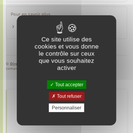
Pour en savoir plus
Le juré d’assises, un citoyen-juge
Ministère chargé de la justice
Ce site utilise des
cookies et vous donne
le contrôle sur ceux
que vous souhaitez
©
Direction de l’information légale et administrative
activer
comarquage developpé par
baseo.io
Tout accepter
Tout refuser
Retrouvez aussi
Personnaliser
Elections et citoyenneté