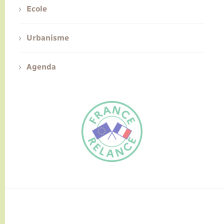
Ecole
Urbanisme
Agenda
FR
EN
Traduction du
DE
site automatisée