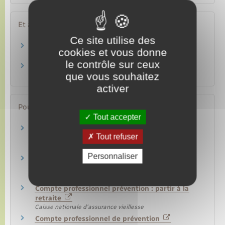
Et aussi
Ce site utilise des
Retraite du salarié handicapé
cookies et vous donne
Travail – Formation
le contrôle sur ceux
Déclaration sociale nominative (DSN)
que vous souhaitez
Ressources humaines
activer
Pour en savoir plus
Tout accepter
Compte professionnel prévention : me former
Tout refuser
Caisse nationale d'assurance vieillesse
Personnaliser
Compte professionnel prévention : travailler à
temps partiel
Caisse nationale d'assurance vieillesse
Compte professionnel prévention : partir à la
retraite
Caisse nationale d'assurance vieillesse
Compte professionnel de prévention