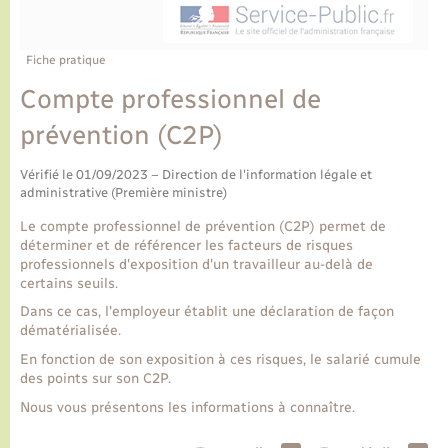
Ecole et cantine scolaire
Tourisme
CIDFF
Travaux - Autorisation d’occupation de l’espace
public
Ambulances
Permis de détention de chien
Transports scolaires
Bulletins d'informations communales
Etat-civil - Papiers - Citoyenneté
Recensement
Enfants – Jeunes
Fiche pratique
Aide à domicile
Compte professionnel de
Le personnel municipal
Logement - Urbanisme
Social
prévention (C2P)
Comment venir à Lyons-la-Forêt
Loisirs
Vérifié le 01/09/2023 – Direction de l'information légale et
administrative (Première ministre)
Plan interactif
Marchés de Lyons-la-Forêt
Le compte professionnel de prévention (C2P) permet de
déterminer et de référencer les facteurs de risques
Présentation de la commune
professionnels d'exposition d'un travailleur au-delà de
Nouvel habitant
certains seuils.
Dans ce cas, l'employeur établit une déclaration de façon
Histoire et patrimoine
Numérique et services - accompagnement
dématérialisée.
En fonction de son exposition à ces risques, le salarié cumule
L’intercommunalité
des points sur son C2P.
Organisation d’événement
Nous vous présentons les informations à connaître.
Seniors