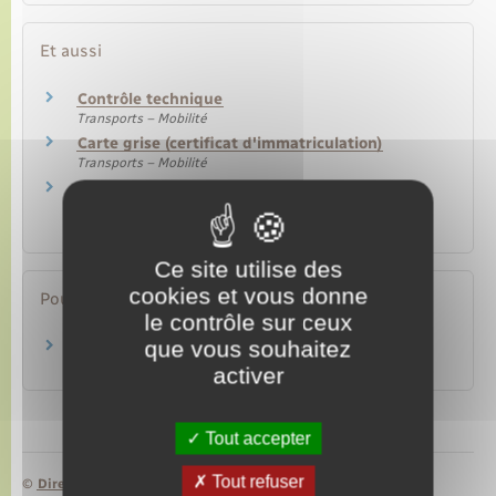
Et aussi
Contrôle technique
Transports – Mobilité
Carte grise (certificat d'immatriculation)
Transports – Mobilité
Carte grise : immatriculer un véhicule
d'occasion
Transports – Mobilité
Ce site utilise des
cookies et vous donne
Pour en savoir plus
le contrôle sur ceux
que vous souhaitez
Pays de l'Union européenne
Commission européenne
activer
Tout accepter
Tout refuser
©
Direction de l’information légale et administrative