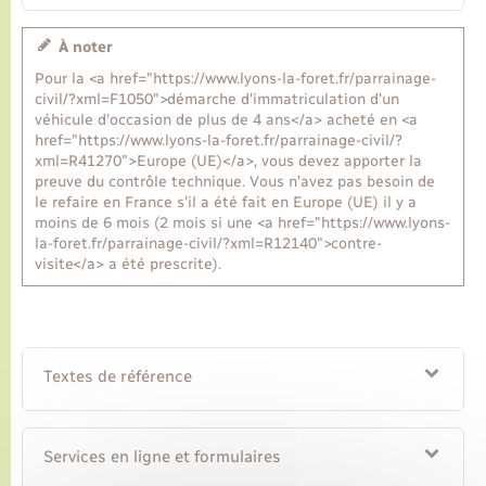
À noter
Transports
Pour la <a href="https://www.lyons-la-foret.fr/parrainage-
civil/?xml=F1050">démarche d'immatriculation d'un
Voirie et espace public
véhicule d'occasion de plus de 4 ans</a> acheté en <a
href="https://www.lyons-la-foret.fr/parrainage-civil/?
xml=R41270">Europe (UE)</a>, vous devez apporter la
preuve du contrôle technique. Vous n'avez pas besoin de
le refaire en France s'il a été fait en Europe (UE) il y a
moins de 6 mois (2 mois si une <a href="https://www.lyons-
la-foret.fr/parrainage-civil/?xml=R12140">contre-
visite</a> a été prescrite).
Textes de référence
Services en ligne et formulaires