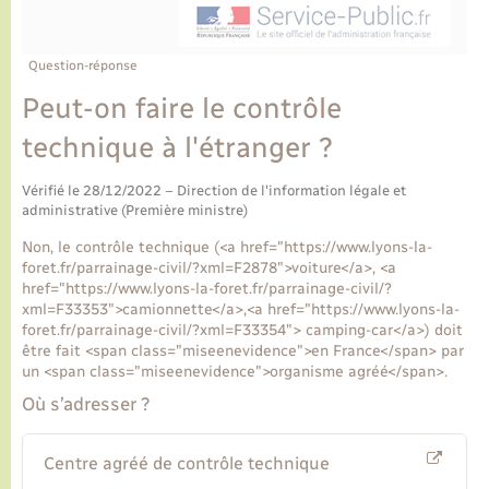
Ecole et cantine scolaire
Tourisme
CIDFF
Travaux - Autorisation d’occupation de l’espace
public
Ambulances
Permis de détention de chien
Transports scolaires
Bulletins d'informations communales
Etat-civil - Papiers - Citoyenneté
Recensement
Enfants – Jeunes
Question-réponse
Aide à domicile
Peut-on faire le contrôle
Le personnel municipal
Logement - Urbanisme
Social
technique à l'étranger ?
Comment venir à Lyons-la-Forêt
Loisirs
Vérifié le 28/12/2022 – Direction de l'information légale et
administrative (Première ministre)
Plan interactif
Marchés de Lyons-la-Forêt
Non, le contrôle technique (<a href="https://www.lyons-la-
foret.fr/parrainage-civil/?xml=F2878">voiture</a>, <a
Présentation de la commune
href="https://www.lyons-la-foret.fr/parrainage-civil/?
Nouvel habitant
xml=F33353">camionnette</a>,<a href="https://www.lyons-la-
foret.fr/parrainage-civil/?xml=F33354"> camping-car</a>) doit
Histoire et patrimoine
être fait <span class="miseenevidence">en France</span> par
Numérique et services - accompagnement
un <span class="miseenevidence">organisme agréé</span>.
Où s’adresser ?
L’intercommunalité
Organisation d’événement
Centre agréé de contrôle technique
Seniors