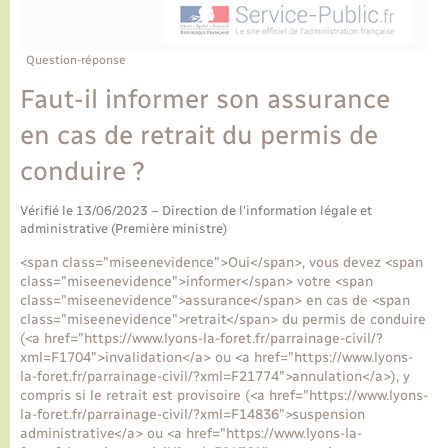
Ecole et cantine scolaire
Tourisme
CIDFF
Travaux - Autorisation d’occupation de l’espace
public
Ambulances
Permis de détention de chien
Transports scolaires
Bulletins d'informations communales
Etat-civil - Papiers - Citoyenneté
Recensement
Enfants – Jeunes
Question-réponse
Aide à domicile
Faut-il informer son assurance
Le personnel municipal
Logement - Urbanisme
Social
en cas de retrait du permis de
Comment venir à Lyons-la-Forêt
Loisirs
conduire ?
Plan interactif
Vérifié le 13/06/2023 – Direction de l'information légale et
Marchés de Lyons-la-Forêt
administrative (Première ministre)
Présentation de la commune
<span class="miseenevidence">Oui</span>, vous devez <span
Nouvel habitant
class="miseenevidence">informer</span> votre <span
class="miseenevidence">assurance</span> en cas de <span
Histoire et patrimoine
class="miseenevidence">retrait</span> du permis de conduire
Numérique et services - accompagnement
(<a href="https://www.lyons-la-foret.fr/parrainage-civil/?
xml=F1704">invalidation</a> ou <a href="https://www.lyons-
L’intercommunalité
la-foret.fr/parrainage-civil/?xml=F21774">annulation</a>), y
Organisation d’événement
compris si le retrait est provisoire (<a href="https://www.lyons-
la-foret.fr/parrainage-civil/?xml=F14836">suspension
administrative</a> ou <a href="https://www.lyons-la-
Seniors