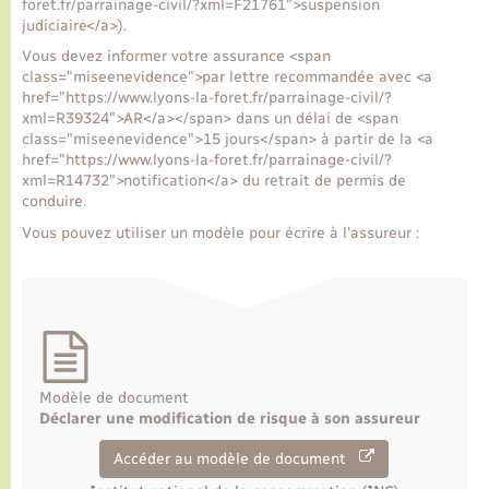
foret.fr/parrainage-civil/?xml=F21761">suspension
judiciaire</a>).
Transports
Vous devez informer votre assurance <span
class="miseenevidence">par lettre recommandée avec <a
href="https://www.lyons-la-foret.fr/parrainage-civil/?
Voirie et espace public
xml=R39324">AR</a></span> dans un délai de <span
class="miseenevidence">15 jours</span> à partir de la <a
href="https://www.lyons-la-foret.fr/parrainage-civil/?
xml=R14732">notification</a> du retrait de permis de
conduire.
Vous pouvez utiliser un modèle pour écrire à l'assureur :
Modèle de document
Déclarer une modification de risque à son assureur
Accéder au modèle de document