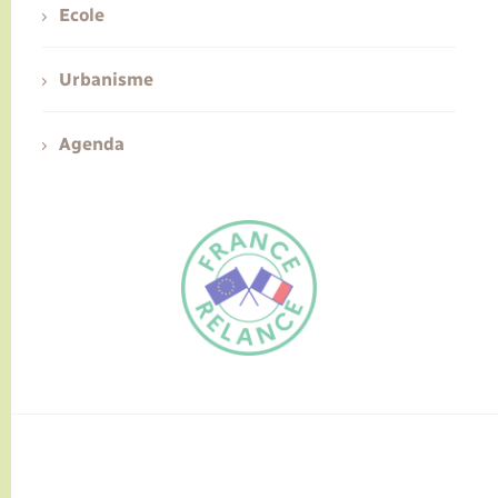
Ecole
Urbanisme
Agenda
FR
EN
Traduction du
DE
site automatisée