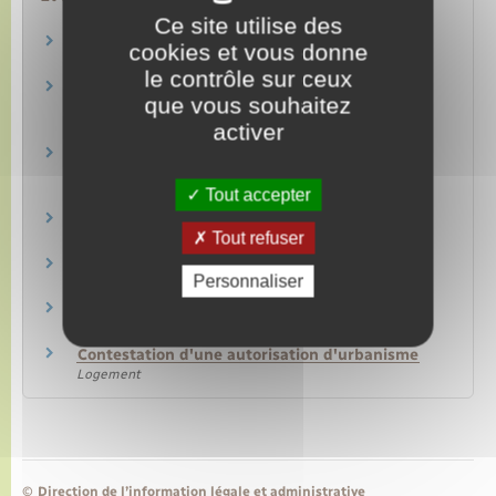
Ce site utilise des
Permis de construire
cookies et vous donne
Logement
le contrôle sur ceux
Affichage de l'autorisation d'urbanisme sur le
que vous souhaitez
terrain
activer
Logement
Permis modificatif d'un permis de construire
ou d'aménager
Tout accepter
Logement
Taxe d'aménagement (TA)
Tout refuser
Logement
Conditions de saisine du juge administratif
Personnaliser
Papiers – Citoyenneté – Élections
Recours devant le juge administratif
Papiers – Citoyenneté – Élections
Contestation d'une autorisation d'urbanisme
Logement
©
Direction de l’information légale et administrative