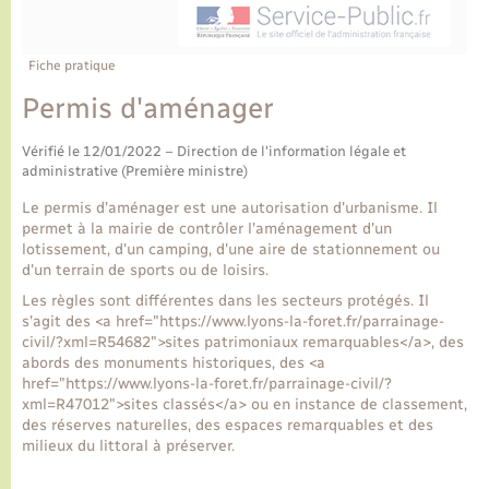
Ecole et cantine scolaire
Tourisme
CIDFF
Travaux - Autorisation d’occupation de l’espace
public
Ambulances
Permis de détention de chien
Transports scolaires
Bulletins d'informations communales
Etat-civil - Papiers - Citoyenneté
Recensement
Enfants – Jeunes
Fiche pratique
Aide à domicile
Permis d'aménager
Le personnel municipal
Logement - Urbanisme
Social
Vérifié le 12/01/2022 – Direction de l'information légale et
Comment venir à Lyons-la-Forêt
administrative (Première ministre)
Loisirs
Le permis d'aménager est une autorisation d'urbanisme. Il
Plan interactif
permet à la mairie de contrôler l'aménagement d'un
Marchés de Lyons-la-Forêt
lotissement, d'un camping, d'une aire de stationnement ou
d'un terrain de sports ou de loisirs.
Présentation de la commune
Nouvel habitant
Les règles sont différentes dans les secteurs protégés. Il
s'agit des <a href="https://www.lyons-la-foret.fr/parrainage-
civil/?xml=R54682">sites patrimoniaux remarquables</a>, des
Histoire et patrimoine
Numérique et services - accompagnement
abords des monuments historiques, des <a
href="https://www.lyons-la-foret.fr/parrainage-civil/?
L’intercommunalité
xml=R47012">sites classés</a> ou en instance de classement,
Organisation d’événement
des réserves naturelles, des espaces remarquables et des
milieux du littoral à préserver.
Seniors