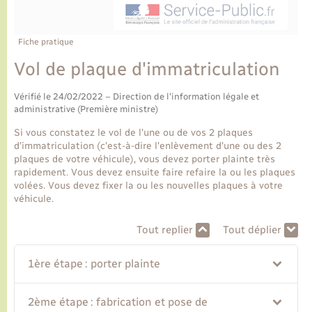
Ecole et cantine scolaire
Tourisme
CIDFF
Travaux - Autorisation d’occupation de l’espace
public
Ambulances
Permis de détention de chien
Transports scolaires
Bulletins d'informations communales
Etat-civil - Papiers - Citoyenneté
Recensement
Enfants – Jeunes
Fiche pratique
Aide à domicile
Vol de plaque d'immatriculation
Le personnel municipal
Logement - Urbanisme
Social
Vérifié le 24/02/2022 – Direction de l'information légale et
Comment venir à Lyons-la-Forêt
administrative (Première ministre)
Loisirs
Si vous constatez le vol de l'une ou de vos 2 plaques
Plan interactif
d'immatriculation (c'est-à-dire l'enlèvement d'une ou des 2
Marchés de Lyons-la-Forêt
plaques de votre véhicule), vous devez porter plainte très
rapidement. Vous devez ensuite faire refaire la ou les plaques
Présentation de la commune
volées. Vous devez fixer la ou les nouvelles plaques à votre
Nouvel habitant
véhicule.
Histoire et patrimoine
Numérique et services - accompagnement
Tout replier
Tout déplier
L’intercommunalité
1ère étape : porter plainte
Organisation d’événement
2ème étape : fabrication et pose de
Seniors