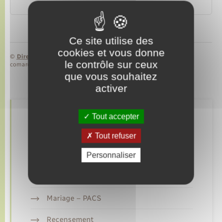
Transports – Mobilité
Ce site utilise des
cookies et vous donne
©
Direction de l’information légale et administrative
le contrôle sur ceux
comarquage developpé par
baseo.io
que vous souhaitez
activer
Tout accepter
Retrouvez aussi
Tout refuser
Personnaliser
Elections et citoyenneté
Etat civil
Mariage – PACS
Recensement