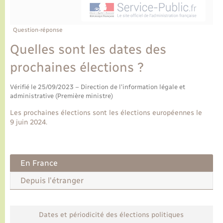
Ecole et cantine scolaire
Tourisme
CIDFF
Travaux - Autorisation d’occupation de l’espace
public
Ambulances
Permis de détention de chien
Transports scolaires
Bulletins d'informations communales
Etat-civil - Papiers - Citoyenneté
Recensement
Enfants – Jeunes
Question-réponse
Aide à domicile
Quelles sont les dates des
Le personnel municipal
Logement - Urbanisme
Social
prochaines élections ?
Comment venir à Lyons-la-Forêt
Loisirs
Vérifié le 25/09/2023 – Direction de l'information légale et
administrative (Première ministre)
Plan interactif
Marchés de Lyons-la-Forêt
Les prochaines élections sont les élections européennes le
9 juin 2024.
Présentation de la commune
Nouvel habitant
Histoire et patrimoine
Numérique et services - accompagnement
En France
Depuis l'étranger
L’intercommunalité
Organisation d’événement
Dates et périodicité des élections politiques
Seniors