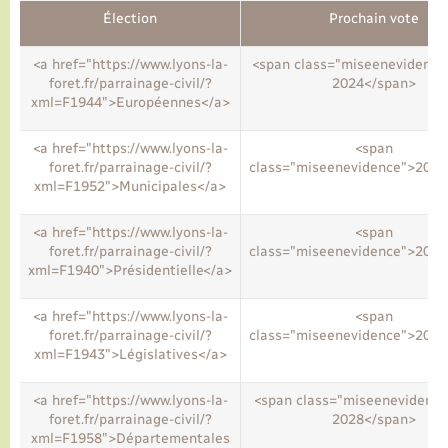
Élection
Prochain vote
Transports
<a href="https://www.lyons-la-
<span class="miseenevidence"
foret.fr/parrainage-civil/?
2024</span>
xml=F1944">Européennes</a>
Voirie et espace public
<a href="https://www.lyons-la-
<span
foret.fr/parrainage-civil/?
class="miseenevidence">2026
xml=F1952">Municipales</a>
<a href="https://www.lyons-la-
<span
foret.fr/parrainage-civil/?
class="miseenevidence">2027
xml=F1940">Présidentielle</a>
<a href="https://www.lyons-la-
<span
foret.fr/parrainage-civil/?
class="miseenevidence">2027
xml=F1943">Législatives</a>
<a href="https://www.lyons-la-
<span class="miseenevidenc
foret.fr/parrainage-civil/?
2028</span>
xml=F1958">Départementales