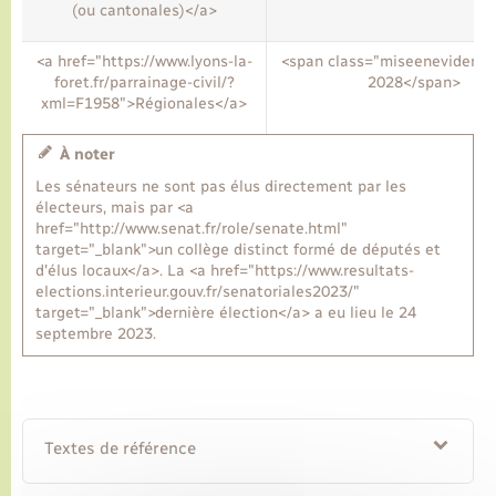
(ou cantonales)</a>
<a href="https://www.lyons-la-
<span class="miseenevidenc
foret.fr/parrainage-civil/?
2028</span>
xml=F1958">Régionales</a>
À noter
Les sénateurs ne sont pas élus directement par les
électeurs, mais par <a
href="http://www.senat.fr/role/senate.html"
target="_blank">un collège distinct formé de députés et
d'élus locaux</a>. La <a href="https://www.resultats-
elections.interieur.gouv.fr/senatoriales2023/"
target="_blank">dernière élection</a> a eu lieu le 24
septembre 2023.
Textes de référence