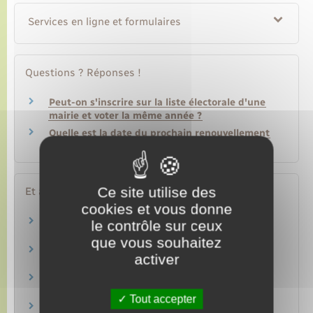
Services en ligne et formulaires
Questions ? Réponses !
Peut-on s'inscrire sur la liste électorale d'une
mairie et voter la même année ?
Quelle est la date du prochain renouvellement
des conseils de prud'hommes ?
Ce site utilise des
Et aussi
cookies et vous donne
Élections politiques : déroulement du scrutin
le contrôle sur ceux
Papiers – Citoyenneté – Élections
que vous souhaitez
Liste électorale : inscription d'office à 18 ans
activer
Papiers – Citoyenneté – Élections
Listes électorales : nouvelle inscription
Papiers – Citoyenneté – Élections
Tout accepter
Vote par procuration