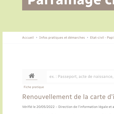
Alerte et informations aux
Location de 2 roues
Conseil municipal
Parrainage civil
Tourisme
Ecole et cantine scolaire
EHPAD local
populations
CIDFF
Travaux - Autorisation d’occupation
Eau - Assainissement
de l’espace public
Comment venir à Lyons-la-Forêt
Accueil
Infos pratiques et démarches
Etat-civil - Pap
Loisirs
Histoire et patrimoine
Numérique et services -
accompagnement
Transports
Fiche pratique
Renouvellement de la carte d'
Vérifié le 20/05/2022 – Direction de l'information légale et 