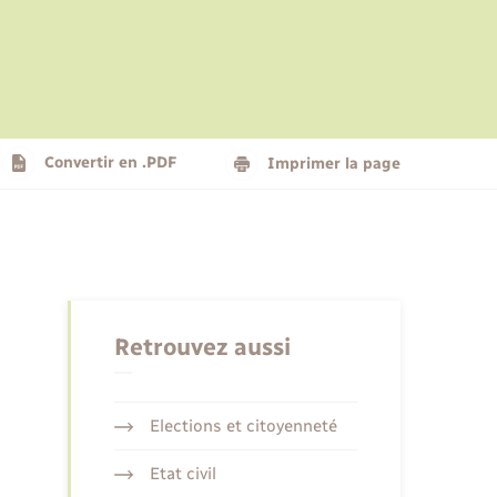
Le personnel municipal
Social
Logement - Urbanisme
Présentation de la commune
Convertir en .PDF
Imprimer la page
Nouvel habitant
Seniors
Retrouvez aussi
Elections et citoyenneté
Etat civil