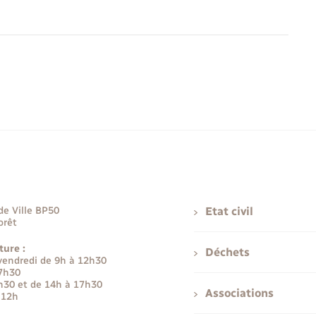
de Ville BP50
Etat civil
orêt
ture :
Déchets
 vendredi de 9h à 12h30
17h30
h30 et de 14h à 17h30
Associations
 12h