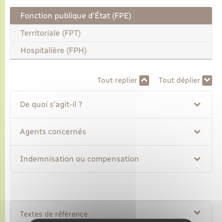
Fonction publique d'État (FPE)
Transports
Territoriale (FPT)
Hospitalière (FPH)
Voirie et espace public
Tout replier
Tout déplier
De quoi s'agit-il ?
Agents concernés
Indemnisation ou compensation
Textes de référence