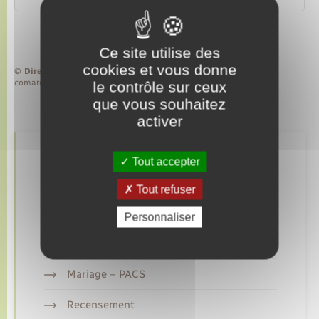
Ce site utilise des
cookies et vous donne
©
Direction de l’information légale et administrative
comarquage developpé par
baseo.io
le contrôle sur ceux
que vous souhaitez
activer
Retrouvez aussi
Tout accepter
Tout refuser
Elections et citoyenneté
Personnaliser
Etat civil
Mariage – PACS
Recensement