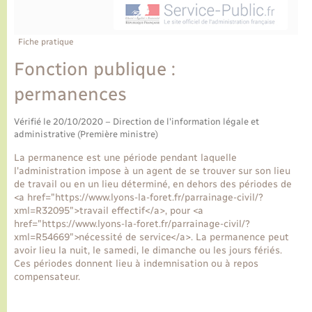
Ecole et cantine scolaire
Tourisme
CIDFF
Travaux - Autorisation d’occupation de l’espace
public
Ambulances
Permis de détention de chien
Transports scolaires
Bulletins d'informations communales
Etat-civil - Papiers - Citoyenneté
Recensement
Enfants – Jeunes
Fiche pratique
Aide à domicile
Fonction publique :
Le personnel municipal
Logement - Urbanisme
Social
permanences
Comment venir à Lyons-la-Forêt
Loisirs
Vérifié le 20/10/2020 – Direction de l'information légale et
administrative (Première ministre)
Plan interactif
Marchés de Lyons-la-Forêt
La permanence est une période pendant laquelle
l'administration impose à un agent de se trouver sur son lieu
Présentation de la commune
de travail ou en un lieu déterminé, en dehors des périodes de
Nouvel habitant
<a href="https://www.lyons-la-foret.fr/parrainage-civil/?
xml=R32095">travail effectif</a>, pour <a
Histoire et patrimoine
href="https://www.lyons-la-foret.fr/parrainage-civil/?
Numérique et services - accompagnement
xml=R54669">nécessité de service</a>. La permanence peut
avoir lieu la nuit, le samedi, le dimanche ou les jours fériés.
L’intercommunalité
Ces périodes donnent lieu à indemnisation ou à repos
Organisation d’événement
compensateur.
Seniors