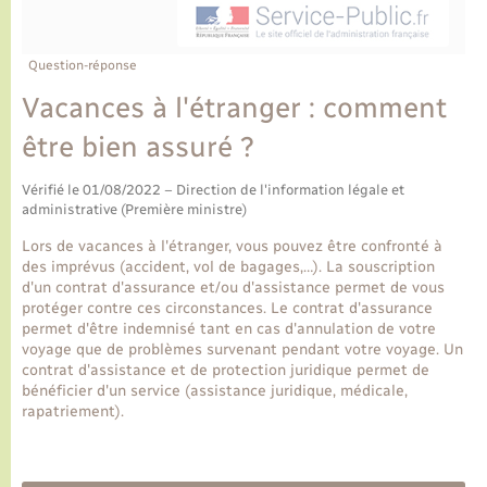
Ecole et cantine scolaire
Tourisme
CIDFF
Travaux - Autorisation d’occupation de l’espace
public
Ambulances
Permis de détention de chien
Transports scolaires
Bulletins d'informations communales
Etat-civil - Papiers - Citoyenneté
Recensement
Enfants – Jeunes
Question-réponse
Aide à domicile
Vacances à l'étranger : comment
Le personnel municipal
Logement - Urbanisme
Social
être bien assuré ?
Comment venir à Lyons-la-Forêt
Loisirs
Vérifié le 01/08/2022 – Direction de l'information légale et
administrative (Première ministre)
Plan interactif
Marchés de Lyons-la-Forêt
Lors de vacances à l'étranger, vous pouvez être confronté à
des imprévus (accident, vol de bagages,…). La souscription
Présentation de la commune
d'un contrat d'assurance et/ou d'assistance permet de vous
Nouvel habitant
protéger contre ces circonstances. Le contrat d'assurance
permet d'être indemnisé tant en cas d'annulation de votre
Histoire et patrimoine
voyage que de problèmes survenant pendant votre voyage. Un
Numérique et services - accompagnement
contrat d'assistance et de protection juridique permet de
bénéficier d'un service (assistance juridique, médicale,
L’intercommunalité
rapatriement).
Organisation d’événement
Seniors