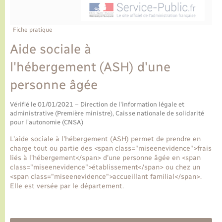
Ecole et cantine scolaire
Tourisme
CIDFF
Travaux - Autorisation d’occupation de l’espace
public
Ambulances
Permis de détention de chien
Transports scolaires
Bulletins d'informations communales
Etat-civil - Papiers - Citoyenneté
Recensement
Enfants – Jeunes
Fiche pratique
Aide à domicile
Aide sociale à
Le personnel municipal
Logement - Urbanisme
Social
l'hébergement (ASH) d'une
Comment venir à Lyons-la-Forêt
Loisirs
personne âgée
Plan interactif
Vérifié le 01/01/2021 – Direction de l'information légale et
Marchés de Lyons-la-Forêt
administrative (Première ministre), Caisse nationale de solidarité
pour l'autonomie (CNSA)
Présentation de la commune
Nouvel habitant
L'aide sociale à l'hébergement (ASH) permet de prendre en
charge tout ou partie des <span class="miseenevidence">frais
Histoire et patrimoine
liés à l'hébergement</span> d'une personne âgée en <span
Numérique et services - accompagnement
class="miseenevidence">établissement</span> ou chez un
<span class="miseenevidence">accueillant familial</span>.
L’intercommunalité
Elle est versée par le département.
Organisation d’événement
Seniors