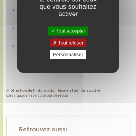
que vous souhaitez
Pour les personnes âgées.fr (perte
activer
d'autonomie)
Caisse nationale de solidarité pour l'autonomie (CNSA)
Aide sociale à l'hébergement – Version "facile à
Tout accepter
lire et à comprendre"
Caisse nationale de solidarité pour l'autonomie (CNSA)
Tout refuser
S'informer sur les droits des personnes âgées
en perte d'autonomie
Personnaliser
Caisse nationale de solidarité pour l'autonomie (CNSA)
©
Direction de l’information légale et administrative
comarquage developpé par
baseo.io
Retrouvez aussi