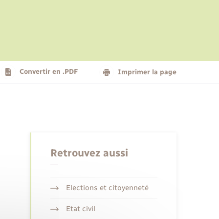
Le personnel municipal
Social
Logement - Urbanisme
Présentation de la commune
Convertir en .PDF
Imprimer la page
Nouvel habitant
Seniors
Retrouvez aussi
Elections et citoyenneté
Etat civil