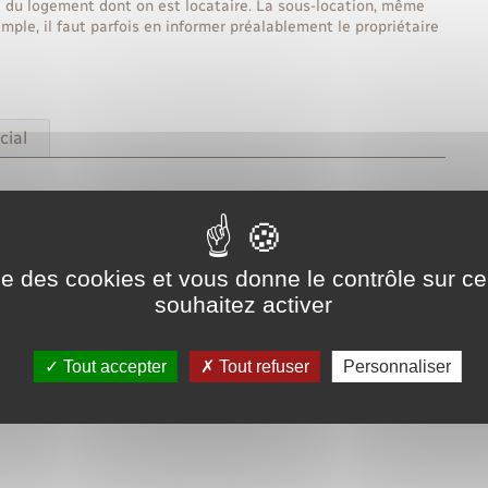
e du logement dont on est locataire. La sous-location, même
emple, il faut parfois en informer préalablement le propriétaire
cial
rrainage-civil/?xml=R1496">sous-location</a> sont différentes
ise des cookies et vous donne le contrôle sur 
souhaitez activer
Tout accepter
Tout refuser
Personnaliser