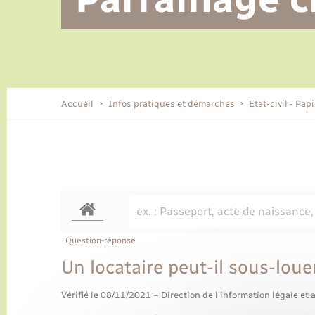
Alerte et informations aux
Location de 2 roues
Conseil municipal
Parrainage civil
Tourisme
Ecole et cantine scolaire
EHPAD local
populations
CIDFF
Travaux - Autorisation d’occupation
Eau - Assainissement
de l’espace public
Comment venir à Lyons-la-Forêt
Accueil
Infos pratiques et démarches
Etat-civil - Pap
Loisirs
Histoire et patrimoine
Numérique et services -
accompagnement
Transports
Question-réponse
Un locataire peut-il sous-lou
Vérifié le 08/11/2021 – Direction de l'information légale et 