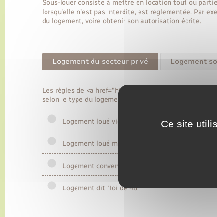
Sous-louer consiste à mettre en location tout ou parti
lorsqu'elle n'est pas interdite, est réglementée. Par ex
du logement, voire obtenir son autorisation écrite.
Logement du secteur privé
Logement so
Les règles de <a href="https://www.lyons-la-foret.fr/pa
selon le type du logement loué :
Logement loué vide
Ce site util
Logement loué meublé
Logement conventionné Anah
Logement dit "loi de 48"