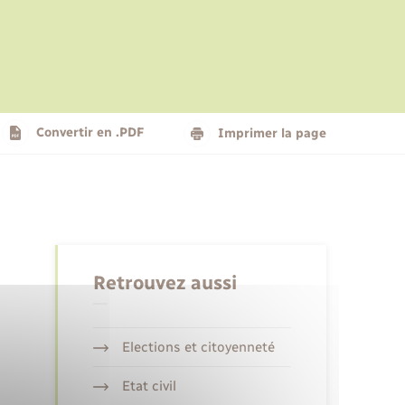
Le personnel municipal
Social
Logement - Urbanisme
Présentation de la commune
Convertir en .PDF
Imprimer la page
Nouvel habitant
Seniors
Retrouvez aussi
Elections et citoyenneté
Etat civil