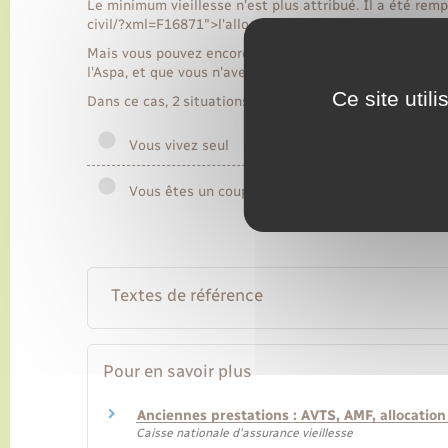
Le minimum vieillesse n'est plus attribué. Il a été remp
civil/?xml=F16871">l'allocation de solidarité aux pers
Mais vous pouvez encore recevoir aujourd’hui le minimum
l'Aspa, et que vous n'avez pas demandé à changer pour 
Ce site util
Dans ce cas, 2 situations sont possibles :
Vous vivez seul
Vous êtes un couple marié
Textes de référence
Pour en savoir plus
Anciennes prestations : AVTS, AMF, allocatio
Caisse nationale d'assurance vieillesse