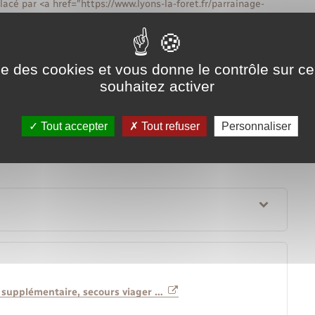
lacé par <a href="https://www.lyons-la-foret.fr/parrainage-
onnes âgées (Aspa)</a> au cours de l'année 2006.
 vieillesse, s'il vous a été attribué avant la mise en place de
l'Aspa.
ise des cookies et vous donne le contrôle sur 
souhaitez activer
Tout accepter
Tout refuser
Personnaliser
n supplémentaire, secours viager …