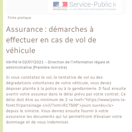
Ecole et cantine scolaire
Tourisme
CIDFF
Travaux - Autorisation d’occupation de l’espace
public
Ambulances
Permis de détention de chien
Transports scolaires
Bulletins d'informations communales
Etat-civil - Papiers - Citoyenneté
Recensement
Enfants – Jeunes
Fiche pratique
Aide à domicile
Assurance : démarches à
Le personnel municipal
Logement - Urbanisme
Social
effectuer en cas de vol de
Comment venir à Lyons-la-Forêt
Loisirs
véhicule
Plan interactif
Vérifié le 02/07/2021 – Direction de l'information légale et
Marchés de Lyons-la-Forêt
administrative (Première ministre)
Présentation de la commune
Si vous constatez le vol, la tentative de vol ou des
Nouvel habitant
dégradations volontaires de votre véhicule, vous devez
déposer plainte à la police ou à la gendarmerie. Il faut ensuite
Histoire et patrimoine
avertir votre assureur dans le délai prévu par votre contrat. Ce
Numérique et services - accompagnement
délai doit être au minimum de 2 <a href="https://www.lyons-la-
foret.fr/parrainage-civil/?xml=R17509">jours ouvrés</a>
L’intercommunalité
depuis le sinistre. Vous devrez ensuite fournir à votre
Organisation d’événement
assurance les documents qui lui permettront d'évaluer votre
dommage et de vous indemniser.
Seniors