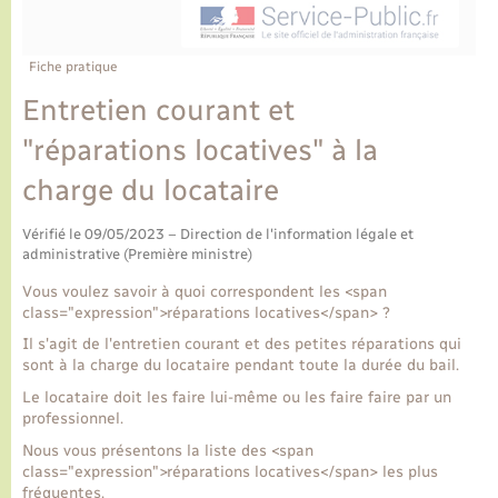
Ecole et cantine scolaire
Tourisme
CIDFF
Travaux - Autorisation d’occupation de l’espace
public
Ambulances
Permis de détention de chien
Transports scolaires
Bulletins d'informations communales
Etat-civil - Papiers - Citoyenneté
Recensement
Enfants – Jeunes
Fiche pratique
Aide à domicile
Entretien courant et
Le personnel municipal
Logement - Urbanisme
Social
"réparations locatives" à la
Comment venir à Lyons-la-Forêt
Loisirs
charge du locataire
Plan interactif
Vérifié le 09/05/2023 – Direction de l'information légale et
Marchés de Lyons-la-Forêt
administrative (Première ministre)
Présentation de la commune
Vous voulez savoir à quoi correspondent les <span
Nouvel habitant
class="expression">réparations locatives</span> ?
Il s'agit de l'entretien courant et des petites réparations qui
Histoire et patrimoine
Numérique et services - accompagnement
sont à la charge du locataire pendant toute la durée du bail.
Le locataire doit les faire lui-même ou les faire faire par un
L’intercommunalité
professionnel.
Organisation d’événement
Nous vous présentons la liste des <span
class="expression">réparations locatives</span> les plus
Seniors
fréquentes.