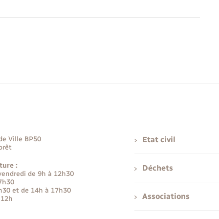
de Ville BP50
Etat civil
orêt
ture :
Déchets
 vendredi de 9h à 12h30
17h30
h30 et de 14h à 17h30
Associations
 12h