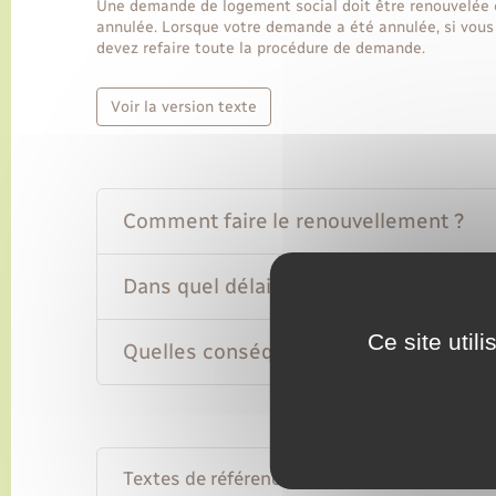
Une demande de logement social doit être renouvelée c
annulée. Lorsque votre demande a été annulée, si vou
devez refaire toute la procédure de demande.
Voir la version texte
Comment faire le renouvellement ?
Dans quel délai ?
Ce site util
Quelles conséquences en cas de non 
Textes de référence