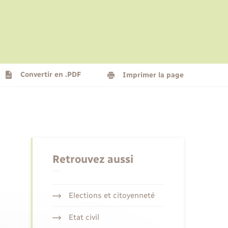
Le personnel municipal
Social
Logement - Urbanisme
Présentation de la commune
Convertir en .PDF
Imprimer la page
Nouvel habitant
Seniors
Retrouvez aussi
Elections et citoyenneté
Etat civil