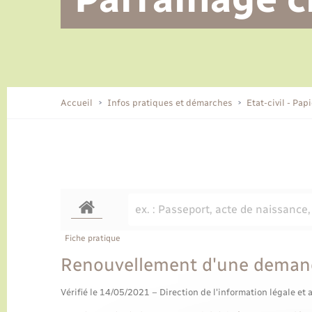
Alerte et informations aux
Location de 2 roues
Conseil municipal
Parrainage civil
Tourisme
Ecole et cantine scolaire
EHPAD local
populations
CIDFF
Travaux - Autorisation d’occupation
Eau - Assainissement
de l’espace public
Comment venir à Lyons-la-Forêt
Accueil
Infos pratiques et démarches
Etat-civil - Pap
Loisirs
Histoire et patrimoine
Numérique et services -
accompagnement
Transports
Fiche pratique
Renouvellement d'une demand
Vérifié le 14/05/2021 – Direction de l'information légale et 