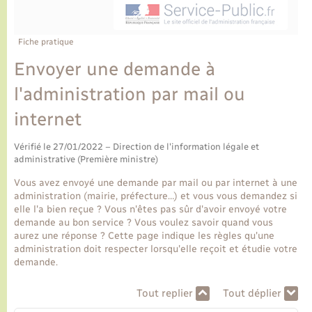
Ecole et cantine scolaire
Tourisme
CIDFF
Travaux - Autorisation d’occupation de l’espace
public
Ambulances
Permis de détention de chien
Transports scolaires
Bulletins d'informations communales
Etat-civil - Papiers - Citoyenneté
Recensement
Enfants – Jeunes
Fiche pratique
Aide à domicile
Envoyer une demande à
Le personnel municipal
Logement - Urbanisme
Social
l'administration par mail ou
Comment venir à Lyons-la-Forêt
Loisirs
internet
Plan interactif
Vérifié le 27/01/2022 – Direction de l'information légale et
Marchés de Lyons-la-Forêt
administrative (Première ministre)
Présentation de la commune
Vous avez envoyé une demande par mail ou par internet à une
Nouvel habitant
administration (mairie, préfecture…) et vous vous demandez si
elle l'a bien reçue ? Vous n'êtes pas sûr d'avoir envoyé votre
Histoire et patrimoine
demande au bon service ? Vous voulez savoir quand vous
Numérique et services - accompagnement
aurez une réponse ? Cette page indique les règles qu'une
administration doit respecter lorsqu'elle reçoit et étudie votre
L’intercommunalité
demande.
Organisation d’événement
Tout replier
Tout déplier
Seniors