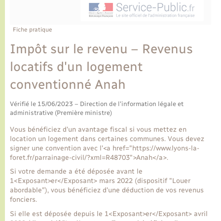
Ecole et cantine scolaire
Tourisme
CIDFF
Travaux - Autorisation d’occupation de l’espace
public
Ambulances
Permis de détention de chien
Transports scolaires
Bulletins d'informations communales
Etat-civil - Papiers - Citoyenneté
Recensement
Enfants – Jeunes
Fiche pratique
Aide à domicile
Impôt sur le revenu – Revenus
Le personnel municipal
Logement - Urbanisme
Social
locatifs d'un logement
Comment venir à Lyons-la-Forêt
Loisirs
conventionné Anah
Plan interactif
Vérifié le 15/06/2023 – Direction de l'information légale et
Marchés de Lyons-la-Forêt
administrative (Première ministre)
Présentation de la commune
Vous bénéficiez d'un avantage fiscal si vous mettez en
Nouvel habitant
location un logement dans certaines communes. Vous devez
signer une convention avec l'<a href="https://www.lyons-la-
Histoire et patrimoine
foret.fr/parrainage-civil/?xml=R48703">Anah</a>.
Numérique et services - accompagnement
Si votre demande a été déposée avant le
1<Exposant>er</Exposant> mars 2022 (dispositif "Louer
L’intercommunalité
Organisation d’événement
abordable"), vous bénéficiez d'une déduction de vos revenus
fonciers.
Si elle est déposée depuis le 1<Exposant>er</Exposant> avril
Seniors