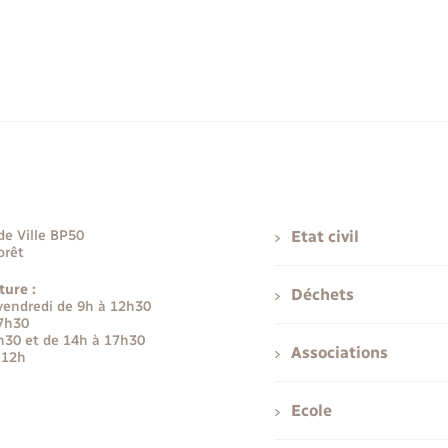
de Ville BP50
Etat civil
orêt
ture :
Déchets
 vendredi de 9h à 12h30
17h30
h30 et de 14h à 17h30
Associations
 12h
Ecole