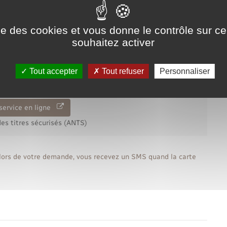
 demande</span> sur le site de l'<a href="https://www.lyons-
ise des cookies et vous donne le contrôle sur 
souhaitez activer
Tout accepter
Tout refuser
Personnaliser
é
ossier.
service en ligne
es titres sécurisés (ANTS)
lors de votre demande, vous recevez un SMS quand la carte