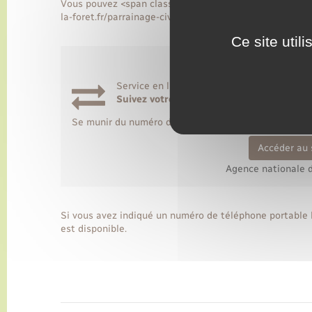
Vous pouvez <span class="miseenevidence">suivre votre
la-foret.fr/parrainage-civil/?xml=R50821">ANTS</a> :
Ce site util
Service en ligne
Suivez votre demande de carte d'identit
Se munir du numéro de demande fourni au dépôt du d
Accéder au 
Agence nationale d
Si vous avez indiqué un numéro de téléphone portable 
est disponible.