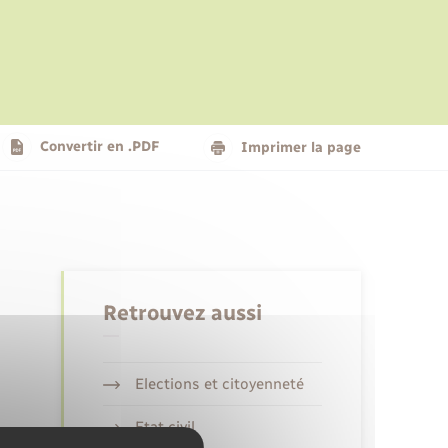
Le personnel municipal
Social
Logement - Urbanisme
Présentation de la commune
Convertir en .PDF
Imprimer la page
Nouvel habitant
Seniors
Retrouvez aussi
Elections et citoyenneté
Etat civil