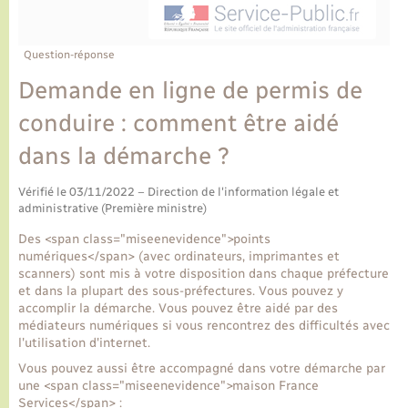
Ecole et cantine scolaire
Tourisme
CIDFF
Travaux - Autorisation d’occupation de l’espace
public
Ambulances
Permis de détention de chien
Transports scolaires
Bulletins d'informations communales
Etat-civil - Papiers - Citoyenneté
Recensement
Enfants – Jeunes
Question-réponse
Aide à domicile
Demande en ligne de permis de
Le personnel municipal
Logement - Urbanisme
Social
conduire : comment être aidé
Comment venir à Lyons-la-Forêt
Loisirs
dans la démarche ?
Plan interactif
Vérifié le 03/11/2022 – Direction de l'information légale et
Marchés de Lyons-la-Forêt
administrative (Première ministre)
Présentation de la commune
Des <span class="miseenevidence">points
Nouvel habitant
numériques</span> (avec ordinateurs, imprimantes et
scanners) sont mis à votre disposition dans chaque préfecture
Histoire et patrimoine
et dans la plupart des sous-préfectures. Vous pouvez y
Numérique et services - accompagnement
accomplir la démarche. Vous pouvez être aidé par des
médiateurs numériques si vous rencontrez des difficultés avec
L’intercommunalité
l'utilisation d'internet.
Organisation d’événement
Vous pouvez aussi être accompagné dans votre démarche par
une <span class="miseenevidence">maison France
Seniors
Services</span> :