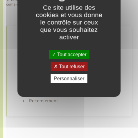
comarquage developpé par
baseo.io
Ce site utilise des
cookies et vous donne
le contrôle sur ceux
que vous souhaitez
activer
Retrouvez aussi
Tout accepter
Elections et citoyenneté
Tout refuser
Etat civil
Personnaliser
Mariage – PACS
Recensement