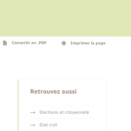
Le personnel municipal
Social
Logement - Urbanisme
Présentation de la commune
Convertir en .PDF
Imprimer la page
Nouvel habitant
Seniors
Retrouvez aussi
Elections et citoyenneté
Etat civil