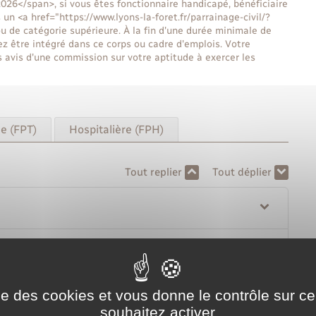
6</span>, si vous êtes fonctionnaire handicapé, bénéficiaire
un <a href="https://www.lyons-la-foret.fr/parrainage-civil/?
 de catégorie supérieure. À la fin d'une durée minimale de
 être intégré dans ce corps ou cadre d'emplois. Votre
 avis d'une commission sur votre aptitude à exercer les
le (FPT)
Hospitalière (FPH)
Tout replier
Tout déplier
tachement ?
ise des cookies et vous donne le contrôle sur 
souhaitez activer