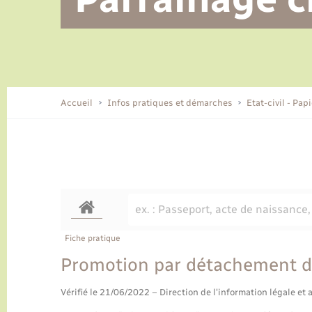
Alerte et informations aux
Location de 2 roues
Conseil municipal
Parrainage civil
Tourisme
Ecole et cantine scolaire
EHPAD local
populations
CIDFF
Travaux - Autorisation d’occupation
Eau - Assainissement
de l’espace public
Comment venir à Lyons-la-Forêt
Accueil
Infos pratiques et démarches
Etat-civil - Pap
Loisirs
Histoire et patrimoine
Numérique et services -
accompagnement
Transports
Fiche pratique
Promotion par détachement d
Vérifié le 21/06/2022 – Direction de l'information légale et 