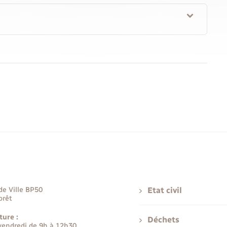
de Ville BP50
Etat civil
orêt
ture :
Déchets
 vendredi de 9h à 12h30