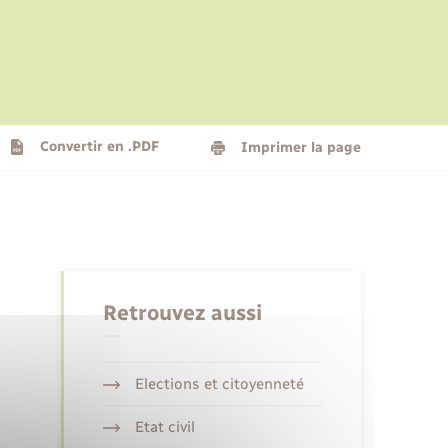
Le personnel municipal
Social
Logement - Urbanisme
Présentation de la commune
Convertir en .PDF
Imprimer la page
Nouvel habitant
Seniors
Retrouvez aussi
Elections et citoyenneté
Etat civil