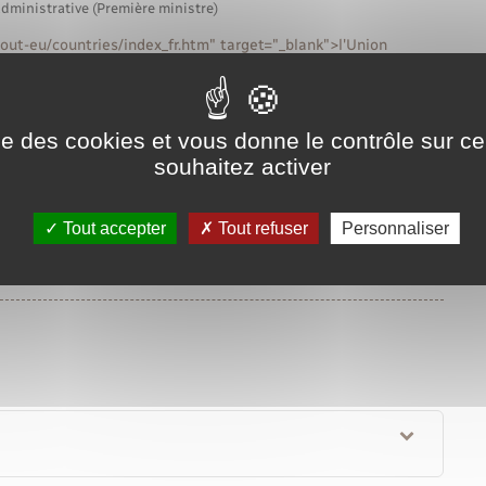
administrative (Première ministre)
bout-eu/countries/index_fr.htm" target="_blank">l'Union
 aux élections municipales et européennes en France, à la
on">listes électorales complémentaires</span> en France.
ise des cookies et vous donne le contrôle sur 
nt fournir un justificatif de domicile.
souhaitez activer
la commune où vous voulez vous inscrire :
Tout accepter
Tout refuser
Personnaliser