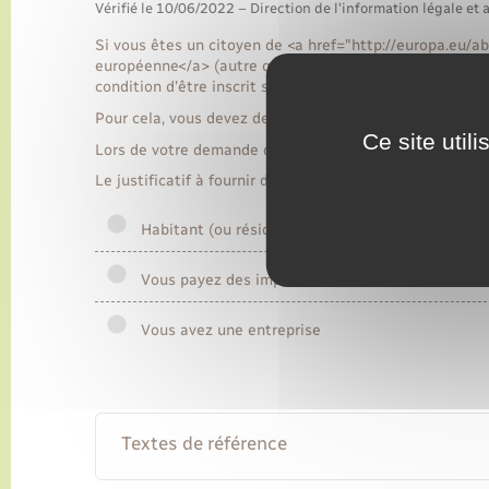
Vérifié le 10/06/2022 – Direction de l'information légale et 
Si vous êtes un citoyen de <a href="http://europa.eu/a
européenne</a> (autre que français), vous pouvez voter
condition d'être inscrit sur les <span class="expressi
Pour cela, vous devez demander à être inscrit.
Ce site util
Lors de votre demande d'inscription, vous devez notamme
Le justificatif à fournir dépend de votre situation sur 
Habitant (ou résident depuis au moins 6 mois)
Vous payez des impôts locaux
Vous avez une entreprise
Textes de référence