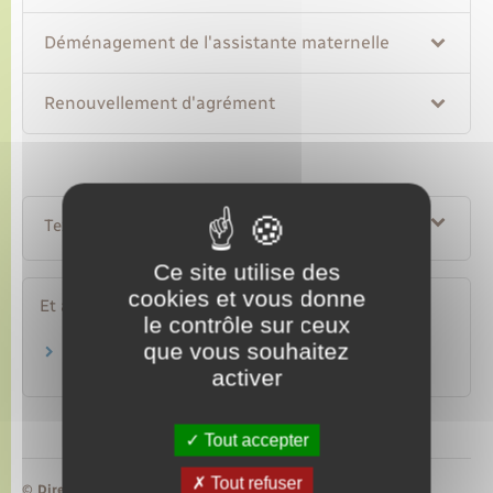
Déménagement de l'assistante maternelle
Renouvellement d'agrément
Textes de référence
Ce site utilise des
cookies et vous donne
Et aussi
le contrôle sur ceux
que vous souhaitez
Assistante maternelle
activer
Travail – Formation
Tout accepter
Tout refuser
©
Direction de l’information légale et administrative