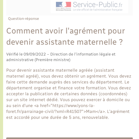
Ecole et cantine scolaire
Tourisme
CIDFF
Travaux - Autorisation d’occupation de l’espace
public
Ambulances
Permis de détention de chien
Transports scolaires
Bulletins d'informations communales
Etat-civil - Papiers - Citoyenneté
Recensement
Enfants – Jeunes
Question-réponse
Aide à domicile
Comment avoir l'agrément pour
Le personnel municipal
Logement - Urbanisme
Social
devenir assistante maternelle ?
Comment venir à Lyons-la-Forêt
Loisirs
Vérifié le 09/09/2022 – Direction de l'information légale et
administrative (Première ministre)
Plan interactif
Marchés de Lyons-la-Forêt
Pour devenir assistante maternelle agréée (assistant
maternel agréé), vous devez obtenir un agrément. Vous devez
Présentation de la commune
faire cette demande auprès des services du département. Le
Nouvel habitant
département organise et finance votre formation. Vous devez
accepter la publication de certaines données (coordonnées)
Histoire et patrimoine
sur un site internet dédié. Vous pouvez exercer à domicile ou
Numérique et services - accompagnement
au sein d'une <a href="https://www.lyons-la-
foret.fr/parrainage-civil/?xml=R41507">Mam</a>. L'agrément
L’intercommunalité
est accordé pour une durée de 5 ans, renouvelable.
Organisation d’événement
Seniors