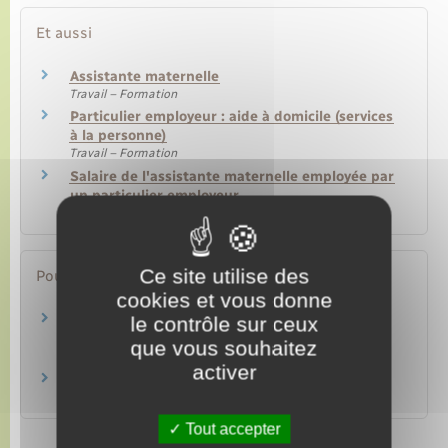
Et aussi
Assistante maternelle
Travail – Formation
Particulier employeur : aide à domicile (services
à la personne)
Travail – Formation
Salaire de l'assistante maternelle employée par
un particulier employeur
Travail – Formation
Ce site utilise des
Pour en savoir plus
cookies et vous donne
Site officiel du particulier employeur et du
le contrôle sur ceux
salarié
que vous souhaitez
Urssaf Caisse nationale (ex-Acoss)
activer
Urssaf service Pajemploi
Urssaf Caisse nationale (ex-Acoss)
Tout accepter