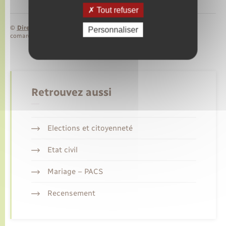
Tout refuser
©
Direction de l’information légale et administrative
Personnaliser
comarquage developpé par
baseo.io
Retrouvez aussi
Elections et citoyenneté
Etat civil
Mariage – PACS
Recensement