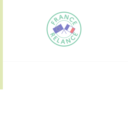
FR
EN
Traduction du
DE
site automatisée