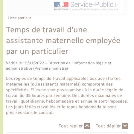
Ecole et cantine scolaire
Tourisme
CIDFF
Travaux - Autorisation d’occupation de l’espace
public
Ambulances
Permis de détention de chien
Transports scolaires
Bulletins d'informations communales
Etat-civil - Papiers - Citoyenneté
Recensement
Enfants – Jeunes
Fiche pratique
Aide à domicile
Temps de travail d'une
Le personnel municipal
Logement - Urbanisme
Social
assistante maternelle employée
Comment venir à Lyons-la-Forêt
Loisirs
par un particulier
Plan interactif
Vérifié le 15/01/2022 – Direction de l'information légale et
Marchés de Lyons-la-Forêt
administrative (Première ministre)
Présentation de la commune
Les règles de temps de travail applicables aux assistantes
Nouvel habitant
maternelles (ou assistants maternels) comportent des
spécificités. Elles ne sont pas soumises à la durée légale de
Histoire et patrimoine
travail de 35 heures par semaine. Des durées maximales de
Numérique et services - accompagnement
travail, quotidienne, hebdomadaire et annuelle sont imposées.
Les jours fériés travaillés et le repos hebdomadaire sont
L’intercommunalité
précisés dans le contrat.
Organisation d’événement
Tout replier
Tout déplier
Seniors