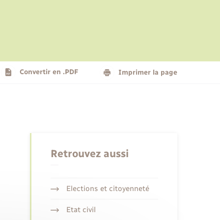
Le personnel municipal
Social
Logement - Urbanisme
Présentation de la commune
Convertir en .PDF
Imprimer la page
Nouvel habitant
Seniors
Retrouvez aussi
Elections et citoyenneté
Etat civil