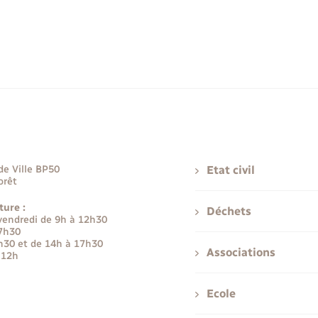
de Ville BP50
Etat civil
orêt
ture :
Déchets
 vendredi de 9h à 12h30
17h30
h30 et de 14h à 17h30
Associations
 12h
Ecole