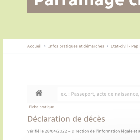
Alerte et informations aux
Location de 2 roues
Conseil municipal
Parrainage civil
Tourisme
Ecole et cantine scolaire
EHPAD local
populations
CIDFF
Travaux - Autorisation d’occupation
Eau - Assainissement
de l’espace public
Comment venir à Lyons-la-Forêt
Accueil
Infos pratiques et démarches
Etat-civil - Pap
Loisirs
Histoire et patrimoine
Numérique et services -
accompagnement
Transports
Fiche pratique
Déclaration de décès
Vérifié le 28/04/2022 – Direction de l'information légale et 