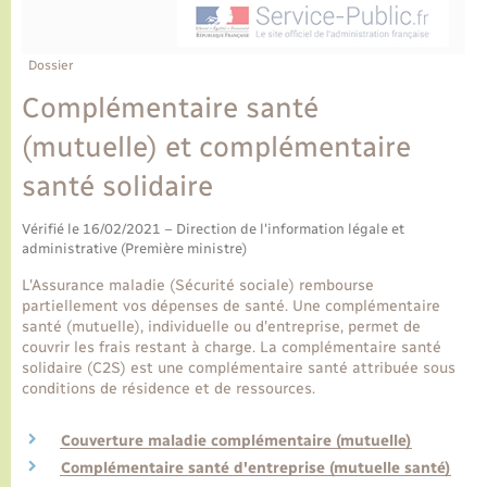
Ecole et cantine scolaire
Tourisme
CIDFF
Travaux - Autorisation d’occupation de l’espace
public
Ambulances
Permis de détention de chien
Transports scolaires
Bulletins d'informations communales
Etat-civil - Papiers - Citoyenneté
Recensement
Enfants – Jeunes
Dossier
Aide à domicile
Complémentaire santé
Le personnel municipal
Logement - Urbanisme
Social
(mutuelle) et complémentaire
Comment venir à Lyons-la-Forêt
Loisirs
santé solidaire
Plan interactif
Vérifié le 16/02/2021 – Direction de l'information légale et
Marchés de Lyons-la-Forêt
administrative (Première ministre)
Présentation de la commune
L'Assurance maladie (Sécurité sociale) rembourse
Nouvel habitant
partiellement vos dépenses de santé. Une complémentaire
santé (mutuelle), individuelle ou d'entreprise, permet de
Histoire et patrimoine
couvrir les frais restant à charge. La complémentaire santé
Numérique et services - accompagnement
solidaire (C2S) est une complémentaire santé attribuée sous
conditions de résidence et de ressources.
L’intercommunalité
Organisation d’événement
Couverture maladie complémentaire (mutuelle)
Complémentaire santé d'entreprise (mutuelle santé)
Seniors