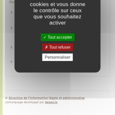
Pour en savoir plus
cookies et vous donne
le contrôle sur ceux
Le passeport mobilité pour les étudiants
que vous souhaitez
d'outre-mer
activer
Ministère chargé de l'intérieur
Bourses et aides financières dans
l'enseignement supérieur
Tout accepter
Centre national des œuvres universitaires et scolaires
(Cnous)
Tout refuser
Logement étudiant
Centre national des œuvres universitaires et scolaires
(Cnous)
Personnaliser
Restaurant universitaire
Centre national des œuvres universitaires et scolaires
(Cnous)
©
Direction de l’information légale et administrative
comarquage developpé par
baseo.io