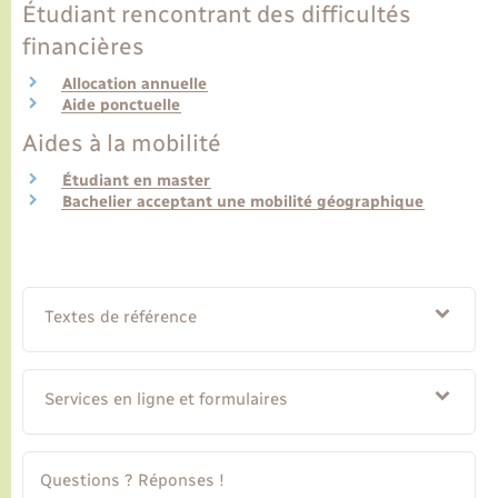
Étudiant rencontrant des difficultés
financières
Transports
Allocation annuelle
Aide ponctuelle
Voirie et espace public
Aides à la mobilité
Étudiant en master
Bachelier acceptant une mobilité géographique
Textes de référence
Services en ligne et formulaires
Questions ? Réponses !