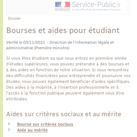
Ecole et cantine scolaire
Tourisme
CIDFF
Travaux - Autorisation d’occupation de l’espace
public
Ambulances
Permis de détention de chien
Transports scolaires
Bulletins d'informations communales
Etat-civil - Papiers - Citoyenneté
Recensement
Enfants – Jeunes
Dossier
Aide à domicile
Bourses et aides pour étudiant
Le personnel municipal
Logement - Urbanisme
Social
Vérifié le 03/11/2021 – Direction de l'information légale et
Comment venir à Lyons-la-Forêt
administrative (Première ministre)
Loisirs
Si vous êtes étudiant ou que vous entrez en première année
Plan interactif
d'études supérieures, vous pouvez prétendre à des bourses et
Marchés de Lyons-la-Forêt
à des aides en fonction de votre situation. Si vous rencontrez
des difficultés financières pour entreprendre et poursuivre vos
Présentation de la commune
études, vous pouvez également bénéficier d'aides spécifiques.
Nouvel habitant
Des aides à la mobilité, à l'insertion professionnelle et à
l’accès à la fonction publique peuvent également vous être
Histoire et patrimoine
attribuées.
Numérique et services - accompagnement
Aides sur critères sociaux et au mérite
L’intercommunalité
Organisation d’événement
Bourse sur critères sociaux
Aide au mérite
Seniors