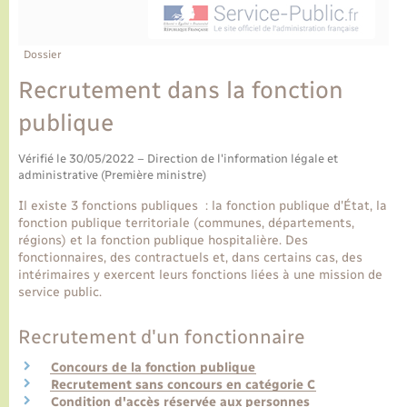
Ecole et cantine scolaire
Tourisme
CIDFF
Travaux - Autorisation d’occupation de l’espace
public
Ambulances
Permis de détention de chien
Transports scolaires
Bulletins d'informations communales
Etat-civil - Papiers - Citoyenneté
Recensement
Enfants – Jeunes
Dossier
Aide à domicile
Recrutement dans la fonction
Le personnel municipal
Logement - Urbanisme
Social
publique
Comment venir à Lyons-la-Forêt
Loisirs
Vérifié le 30/05/2022 – Direction de l'information légale et
administrative (Première ministre)
Plan interactif
Marchés de Lyons-la-Forêt
Il existe 3 fonctions publiques : la fonction publique d'État, la
fonction publique territoriale (communes, départements,
Présentation de la commune
régions) et la fonction publique hospitalière. Des
Nouvel habitant
fonctionnaires, des contractuels et, dans certains cas, des
intérimaires y exercent leurs fonctions liées à une mission de
Histoire et patrimoine
service public.
Numérique et services - accompagnement
Recrutement d'un fonctionnaire
L’intercommunalité
Organisation d’événement
Concours de la fonction publique
Recrutement sans concours en catégorie C
Seniors
Condition d'accès réservée aux personnes